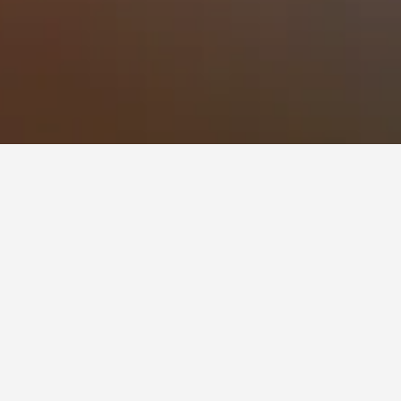
 Itu-Sabara
eterusnya dalam Jardim Itu-Sabara.
am
(RM 73).