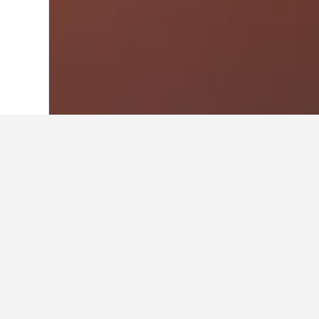
Laman Utama
Brazil
225,626
Rio Gra
Cerapan perjala
Gunakan petua kami yang dijana o