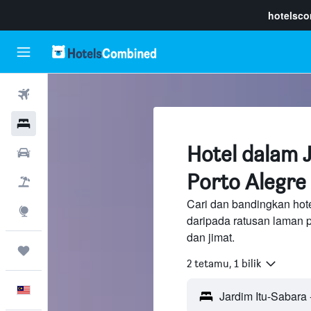
hotelsc
Penerbangan
Hotel
Hotel dalam 
Sewaan Kereta
Porto Alegre
Pakej
Cari dan bandingkan hote
Eksplorasi
daripada ratusan laman 
dan jimat.
Perjalanan
2 tetamu, 1 bilik
Melayu