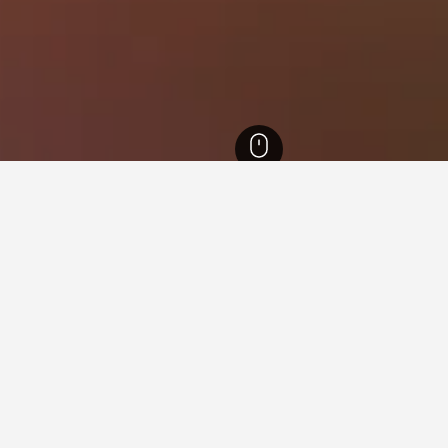
nde do Sul
10,363
Porto Alegre
884
Jardim Itu-Sabara
nan untuk hotel dalam Jardim
leh data HotelsCombined untuk membantu anda mencari hotel s
Apakah hari termurah untuk menginap di hotel hotel dal
Jardim Itu-Sabara?
Hari termurah untuk menginap dalam Jardim Itu-Sabara ialah Rabu 