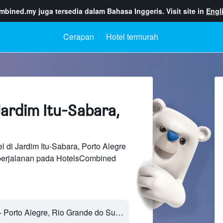
ombined.my
juga tersedia dalam Bahasa Inggeris. Visit site in
Engl
Cerapan
Hotel termurah
Jardim Itu-Sabara,
l di Jardim Itu-Sabara, Porto Alegre
perjalanan pada HotelsCombined