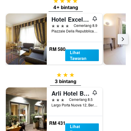
4 bintang
4+ bintang
Hotel Excelsior San Marco
4 bintang
Cemerlang 8.9
Piazzale Della Repubblica 6, Bergamo, Bergamo, Itali
RM 580
Lihat
Tawaran
3 bintang
3 bintang
Arli Hotel Business and Wellness
3 bintang
Cemerlang 8.5
Largo Porta Nuova 12, Bergamo, Bergamo, Itali
RM 431
Lihat