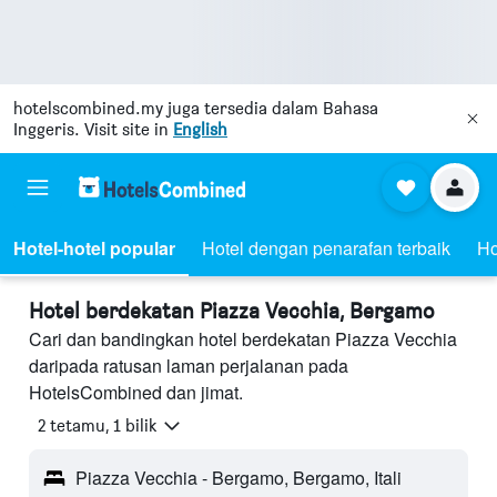
hotelscombined.my
juga tersedia dalam Bahasa
Inggeris. Visit site in
English
Hotel-hotel popular
Hotel dengan penarafan terbaik
Ho
Hotel berdekatan Piazza Vecchia, Bergamo
Cari dan bandingkan hotel berdekatan Piazza Vecchia
daripada ratusan laman perjalanan pada
HotelsCombined dan jimat.
2 tetamu, 1 bilik
Piazza Vecchia - Bergamo, Bergamo, Itali