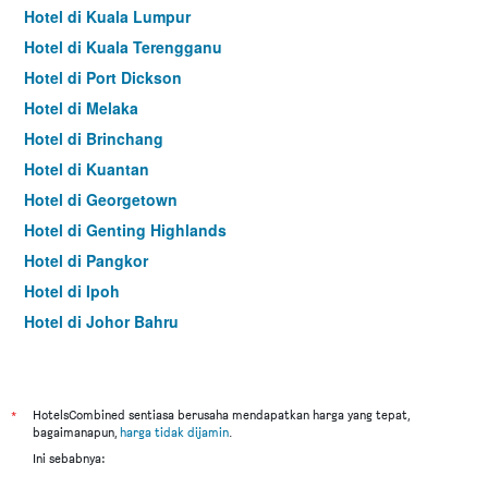
Hotel di Kuala Lumpur
Hotel di Kuala Terengganu
Hotel di Port Dickson
Hotel di Melaka
Hotel di Brinchang
Hotel di Kuantan
Hotel di Georgetown
Hotel di Genting Highlands
Hotel di Pangkor
Hotel di Ipoh
Hotel di Johor Bahru
Hotel di Hat Yai
Hotel di Kota Kinabalu
Hotel di Kuching
*
HotelsCombined sentiasa berusaha mendapatkan harga yang tepat,
bagaimanapun,
harga tidak dijamin
.
Hotel di Tokyo
Ini sebabnya:
Hotel di Batu Feringgi