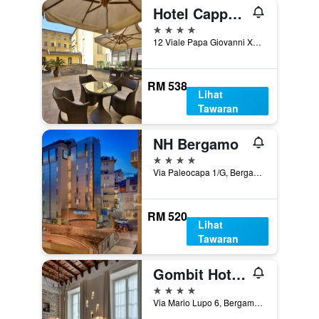
Hotel Cappello D'Oro, BW Signature Collection
4 bintang
12 Viale Papa Giovanni XXIII, Bergamo, Bergamo, Itali
RM 538
Lihat
Tawaran
NH Bergamo
4 bintang
Via Paleocapa 1/G, Bergamo, Bergamo, Itali
RM 520
Lihat
Tawaran
Gombit Hotel Bergamo
4 bintang
Via Mario Lupo 6, Bergamo, Bergamo, Itali