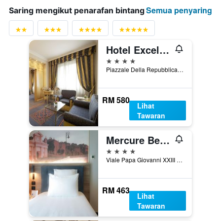
Semua penyaring
Saring mengikut penarafan bintang
Hotel Excelsior San Marco
4 bintang
Piazzale Della Repubblica 6, Bergamo, Bergamo, Itali
RM 580
Lihat
Tawaran
Mercure Bergamo Centro Palazzo Dolci
4 bintang
Viale Papa Giovanni XXIII 100, Bergamo, Bergamo, Itali
RM 463
Lihat
Tawaran