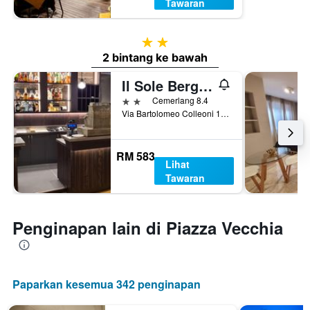
Tawaran
2 bintang
2 bintang ke bawah
Il Sole Bergamo
2 bintang
Cemerlang 8.4
Via Bartolomeo Colleoni 1, Bergamo, Bergamo, Itali
RM 583
Lihat
Tawaran
Penginapan lain di Piazza Vecchia
Paparkan kesemua 342 penginapan