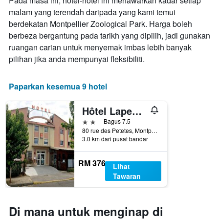
Pada masa ini, hotel-hotel ini menawarkan kadar setiap
malam yang terendah daripada yang kami temui
berdekatan Montpellier Zoological Park. Harga boleh
berbeza bergantung pada tarikh yang dipilih, jadi gunakan
ruangan carian untuk menyemak imbas lebih banyak
pilihan jika anda mempunyai fleksibiliti.
Paparkan kesemua 9 hotel
Hôtel Lapeyronie
2 bintang
Bagus 7.5
80 rue des Petetes, Montpellier, Hérault, Perancis
3.0 km dari pusat bandar
RM 376
Lihat
Tawaran
Di mana untuk menginap di