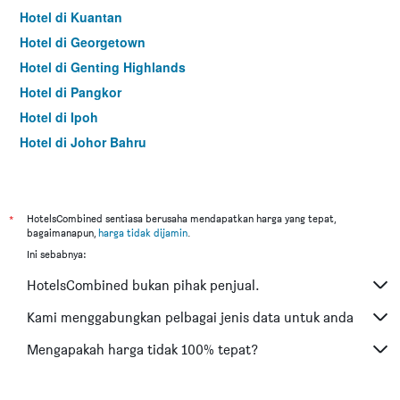
Hotel di Kuantan
Hotel di Georgetown
Hotel di Genting Highlands
Hotel di Pangkor
Hotel di Ipoh
Hotel di Johor Bahru
Hotel di Hat Yai
Hotel di Kota Kinabalu
Hotel di Kuching
*
HotelsCombined sentiasa berusaha mendapatkan harga yang tepat,
bagaimanapun,
harga tidak dijamin
.
Hotel di Tokyo
Ini sebabnya:
Hotel di Batu Feringgi
HotelsCombined bukan pihak penjual.
Hotel di Bangkok
Hotel di Putrajaya
Kami menggabungkan pelbagai jenis data untuk anda
Hotel di Shah Alam
Mengapakah harga tidak 100% tepat?
Hotel di Kota Bharu
Hotel di Mersing