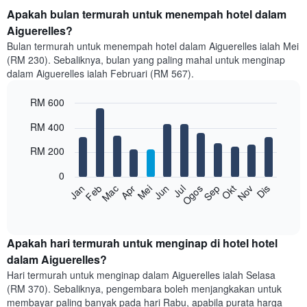
Apakah bulan termurah untuk menempah hotel dalam
Aiguerelles?
Bulan termurah untuk menempah hotel dalam Aiguerelles ialah Mei
(RM 230). Sebaliknya, bulan yang paling mahal untuk menginap
dalam Aiguerelles ialah Februari (RM 567).
RM 600
Bar
Chart
RM 400
graphic.
chart
with
RM 200
12
bars.
0
Feb
Mei
Ogos
Nov
Mac
Jun
Sep
Dis
Jan
Apr
Jul
Okt
Carta
berikut
End
of
memaparkan
interactive
harga
chart
purata
Apakah hari termurah untuk menginap di hotel hotel
bilik
dalam Aiguerelles?
setiap
Hari termurah untuk menginap dalam Aiguerelles ialah Selasa
bulan
(RM 370). Sebaliknya, pengembara boleh menjangkakan untuk
Carta
membayar paling banyak pada hari Rabu, apabila purata harga
mempunyai