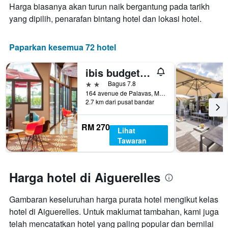
minggu
Harga biasanya akan turun naik bergantung pada tarikh
penginapan
ini
Carta
yang dipilih, penarafan bintang hotel dan lokasi hotel.
yang
mempunyai
ditemui
1
dalam
paksi
Paparkan kesemua 72 hotel
3
Y
hari
yang
ibis budget Montpellier Sud Près d'Arènes
lalu
memaparkan
harga
2 bintang
Bagus 7.8
purata
164 avenue de Palavas, Montpellier, Hérault, Perancis
2.7 km dari pusat bandar
bilik
RM 270
Lihat
Tawaran
Harga hotel di Aiguerelles
Gambaran keseluruhan harga purata hotel mengikut kelas
hotel di Aiguerelles. Untuk maklumat tambahan, kami juga
telah mencatatkan hotel yang paling popular dan bernilai