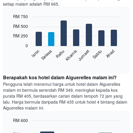
setiap malam adalah RM 665.
1
paksi
RM 750
X
yang
Bar
Chart
RM 500
memaparkan
graphic.
chart
with
bulan.
RM 250
7
Carta
bars.
mempunyai
0
1
Rabu
Khamis
Jumaat
Sabtu
Ahad
Isnin
Selasa
Carta
paksi
berikut
End
Y
of
memaparkan
yang
interactive
harga
chart
memaparkan
purata
Berapakah kos hotel dalam Aiguerelles malam ini?
harga
bilik
Pengguna telah menemui harga untuk hotel dalam Aiguerelles
purata
setiap
bilik
malam ini bermula serendah RM 349, meningkat kepada kos
hari
purata RM 405, berdasarkan carian dalam tempoh 72 jam yang
dalam
lalu. Harga bermula daripada RM 435 untuk hotel 4 bintang dalam
seminggu
Aiguerelles malam ini.
Carta
mempunyai
RM 600
1
paksi
Bar
Chart
graphic.
chart
X