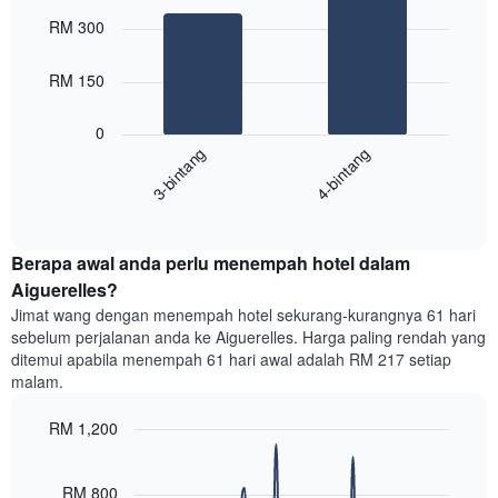
Chart
Carta
graphic.
chart
RM 300
with
mempunyai
2
1
bars.
RM 150
paksi
X
Carta
yang
0
berikut
menunjukkan
3-bintang
4-bintang
memaparkan
kategori
purata
hotel
End
harga
mengikut
of
bilik
interactive
bintang.
hujung
chart
Carta
Berapa awal anda perlu menempah hotel dalam
minggu
mempunyai
ini
Aiguerelles?
1
yang
paksi
Jimat wang dengan menempah hotel sekurang-kurangnya 61 hari
ditemui
Y
sebelum perjalanan anda ke Aiguerelles. Harga paling rendah yang
dalam
yang
ditemui apabila menempah 61 hari awal adalah RM 217 setiap
3
memaparkan
malam.
hari
harga
lalu
purata
RM 1,200
yang
bilik
diagregatkan
Line
Chart
malam
graphic.
chart
mengikut
ini
with
RM 800
penarafan