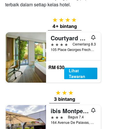
terbaik dalam setiap kelas hotel.
4 bintang
4+ bintang
Courtyard by Marriott Montpellier
4 bintang
Cemerlang 8.3
105 Place Georges Freche (Rue du Chelia), Montpellier, Hérault, Perancis
RM 630
Lihat
Tawaran
3 bintang
3 bintang
ibis Montpellier Sud
3 bintang
Bagus 7.4
164 Avenue De Palavas, Montpellier, Hérault, Perancis