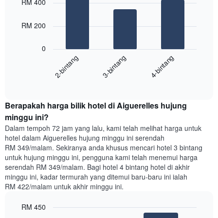
RM 400
with
yang
3
memaparkan
bars.
RM 200
hari
dalam
Carta
seminggu.
0
berikut
Carta
3-bintang
4-bintang
2-bintang
memaparkan
mempunyai
harga
1
End
purata
paksi
of
satu
interactive
Y
bilik
chart
yang
Berapakah harga bilik hotel di Aiguerelles hujung
malam
memaparkan
ini
minggu ini?
purata
yang
Dalam tempoh 72 jam yang lalu, kami telah melihat harga untuk
harga
ditemui
hotel dalam Aiguerelles hujung minggu ini serendah
bilik
dalam
RM 349/malam. Sekiranya anda khusus mencari hotel 3 bintang
3
untuk hujung minggu ini, pengguna kami telah menemui harga
hari
serendah RM 349/malam. Bagi hotel 4 bintang hotel di akhir
lalu
minggu ini, kadar termurah yang ditemui baru-baru ini ialah
yang
RM 422/malam untuk akhir minggu ini.
diagregatkan
mengikut
RM 450
penarafan
bintang
Bar