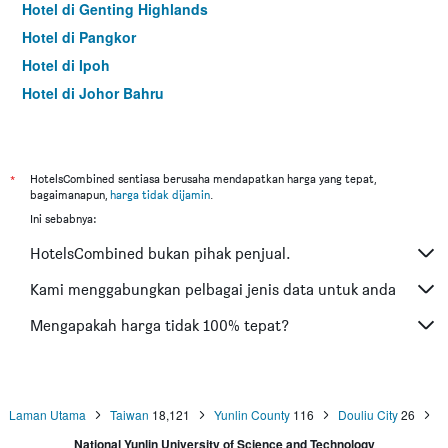
Hotel di Genting Highlands
Hotel di Pangkor
Hotel di Ipoh
Hotel di Johor Bahru
Hotel di Hat Yai
Hotel di Kota Kinabalu
Hotel di Kuching
*
HotelsCombined sentiasa berusaha mendapatkan harga yang tepat,
bagaimanapun,
harga tidak dijamin
.
Hotel di Tokyo
Ini sebabnya:
Hotel di Batu Feringgi
HotelsCombined bukan pihak penjual.
Hotel di Bangkok
Hotel di Putrajaya
Kami menggabungkan pelbagai jenis data untuk anda
Hotel di Shah Alam
Mengapakah harga tidak 100% tepat?
Hotel di Kota Bharu
Hotel di Mersing
Hotel di Taiping
Laman Utama
Taiwan
18,121
Yunlin County
116
Douliu City
26
Hotel di Lumut
National Yunlin University of Science and Technology