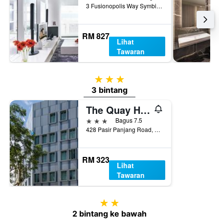
3 Fusionopolis Way Symbiosis Tower, Singapura, Singapura
RM 827
Lihat
Tawaran
3 bintang
3 bintang
The Quay Hotel West Coast
3 bintang
Bagus 7.5
428 Pasir Panjang Road, Singapura, Singapura
RM 323
Lihat
Tawaran
2 bintang
2 bintang ke bawah