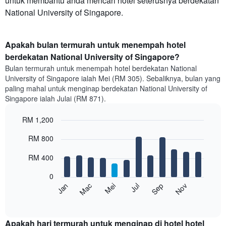
untuk membantu anda mencari hotel seterusnya berdekatan
National University of Singapore.
Apakah bulan termurah untuk menempah hotel
berdekatan National University of Singapore?
Bulan termurah untuk menempah hotel berdekatan National
University of Singapore ialah Mei (RM 305). Sebaliknya, bulan yang
paling mahal untuk menginap berdekatan National University of
Singapore ialah Julai (RM 871).
RM 1,200
Bar
Chart
RM 800
graphic.
chart
with
12
RM 400
bars.
0
Carta
Mei
Nov
Mac
Sep
Jan
Jul
berikut
End
of
memaparkan
interactive
harga
chart
purata
Apakah hari termurah untuk menginap di hotel hotel