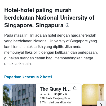
Carta
mempunyai
Hotel-hotel paling murah
1
berdekatan National University of
paksi
X
Singapore, Singapura
yang
memaparkan
hari
Pada masa ini, ini adalah hotel dengan harga terendah
dalam
yang berdekatan National University of Singapore yang
seminggu.
kami temui untuk tarikh yang dipilih. Jika anda
Carta
mempunyai fleksibiliti dengan ketibaan dan perlepasan,
mempunyai
1
gunakan ruangan carian bagi membandingkan harga
paksi
untuk tarikh lain.
Y
yang
memaparkan
Paparkan kesemua 2 hotel
purata
harga
The Quay Hotel West Coast
bilik
3 bintang
Bagus 7.5
428 Pasir Panjang Road, Singapura, Singapura
8.7 km dari pusat bandar