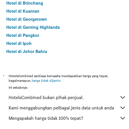
Hotel di Brinchang
Hotel di Kuantan
Hotel di Georgetown
Hotel di Genting Highlands
Hotel di Pangkor
Hotel di Ipoh
Hotel di Johor Bahru
Hotel di Hat Yai
Hotel di Kota Kinabalu
Hotel di Kuching
*
HotelsCombined sentiasa berusaha mendapatkan harga yang tepat,
bagaimanapun,
harga tidak dijamin
.
Hotel di Tokyo
Ini sebabnya:
Hotel di Batu Feringgi
HotelsCombined bukan pihak penjual.
Hotel di Bangkok
Hotel di Putrajaya
Kami menggabungkan pelbagai jenis data untuk anda
Hotel di Shah Alam
Mengapakah harga tidak 100% tepat?
Hotel di Kota Bharu