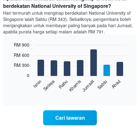
bilik
berdekatan National University of Singapore?
setiap
Hari termurah untuk menginap berdekatan National University of
bulan
Singapore ialah Sabtu (RM 343). Sebaliknya, pengembara boleh
Carta
menjangkakan untuk membayar paling banyak pada hari Jumaat,
mempunyai
apabila purata harga setiap malam adalah RM 791.
1
paksi
RM 900
X
yang
Bar
Chart
RM 600
memaparkan
graphic.
chart
with
bulan.
RM 300
7
Carta
bars.
mempunyai
0
1
Rabu
Khamis
Jumaat
Sabtu
Ahad
Isnin
Selasa
Carta
paksi
berikut
End
Y
of
memaparkan
yang
interactive
harga
chart
memaparkan
purata
harga
bilik
purata
Cari tawaran
setiap
bilik
hari
dalam
seminggu