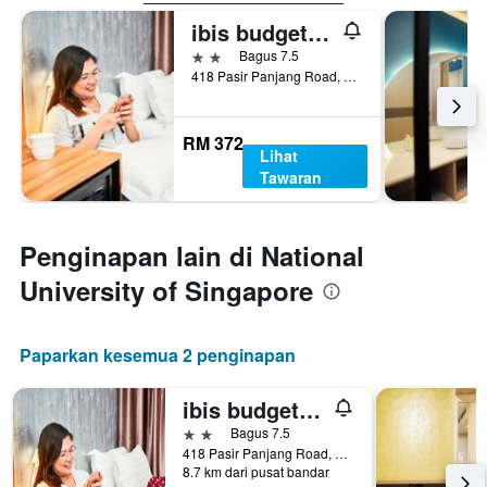
ibis budget Singapore West Coast
2 bintang
Bagus 7.5
418 Pasir Panjang Road, Singapura, Singapura
RM 372
Lihat
Tawaran
Penginapan lain di National
University of Singapore
Paparkan kesemua 2 penginapan
ibis budget Singapore West Coast
2 bintang
Bagus 7.5
418 Pasir Panjang Road, Singapura, Singapura
8.7 km dari pusat bandar