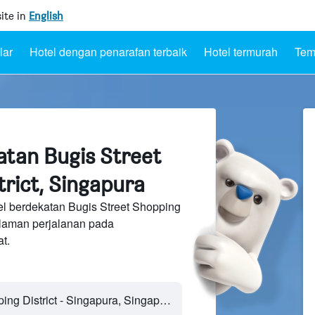
ite in
English
lar
Hotel dengan penarafan terbaik
Hotel termurah
Tem
atan Bugis Street
rict, Singapura
el berdekatan Bugis Street Shopping
n laman perjalanan pada
t.
Bugis Street Shopping District - Singapura, Singapura