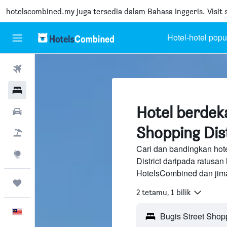
hotelscombined.my
juga tersedia dalam Bahasa Inggeris. Visit s
Hotel-hotel popu
Penerbangan
Hotel
Hotel berdek
Sewaan Kereta
Shopping Dist
Pakej
Cari dan bandingkan hot
Eksplorasi
District daripada ratusa
HotelsCombined dan jima
Perjalanan
2 tetamu, 1 bilik
Melayu