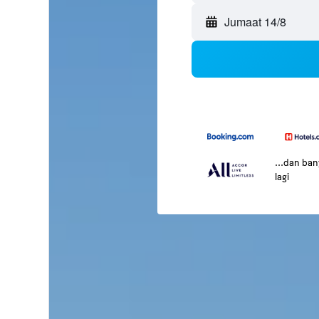
Jumaat 14/8
...dan ba
lagi