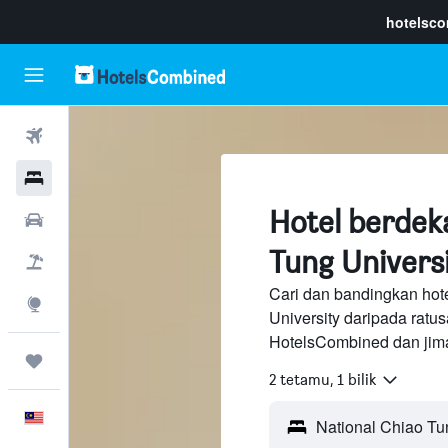
hotelsc
Penerbangan
Hotel
Hotel berdek
Sewaan Kereta
Tung Universi
Pakej
Cari dan bandingkan hot
Eksplorasi
University daripada ratu
HotelsCombined dan jima
Perjalanan
2 tetamu, 1 bilik
Melayu