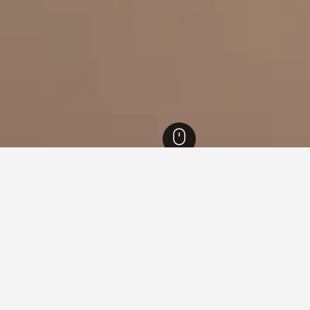
98
East District
National Chiao Tung University
ing murah berdekatan Nation
nchu