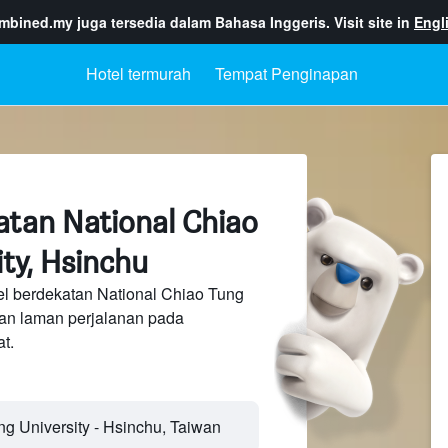
ombined.my
juga tersedia dalam Bahasa Inggeris. Visit site in
Engl
Hotel termurah
Tempat Penginapan
atan National Chiao
ty, Hsinchu
el berdekatan National Chiao Tung
san laman perjalanan pada
t.