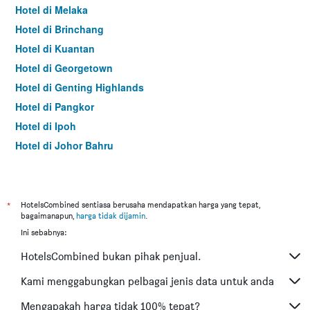
Hotel di Melaka
Hotel di Brinchang
Hotel di Kuantan
Hotel di Georgetown
Hotel di Genting Highlands
Hotel di Pangkor
Hotel di Ipoh
Hotel di Johor Bahru
Hotel di Hat Yai
Hotel di Kota Kinabalu
Hotel di Kuching
*
HotelsCombined sentiasa berusaha mendapatkan harga yang tepat,
bagaimanapun,
harga tidak dijamin
.
Hotel di Tokyo
Ini sebabnya:
Hotel di Batu Feringgi
HotelsCombined bukan pihak penjual.
Hotel di Bangkok
Hotel di Putrajaya
Kami menggabungkan pelbagai jenis data untuk anda
Hotel di Shah Alam
Mengapakah harga tidak 100% tepat?