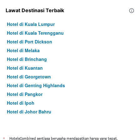
Lawat Destinasi Terbaik
Hotel di Kuala Lumpur
Hotel di Kuala Terengganu
Hotel di Port Dickson
Hotel di Melaka
Hotel di Brinchang
Hotel di Kuantan
Hotel di Georgetown
Hotel di Genting Highlands
Hotel di Pangkor
Hotel di Ipoh
Hotel di Johor Bahru
Hotel di Hat Yai
Hotel di Kota Kinabalu
Hotel di Kuching
*
HotelsCombined sentiasa berusaha mendapatkan harga yang tepat,