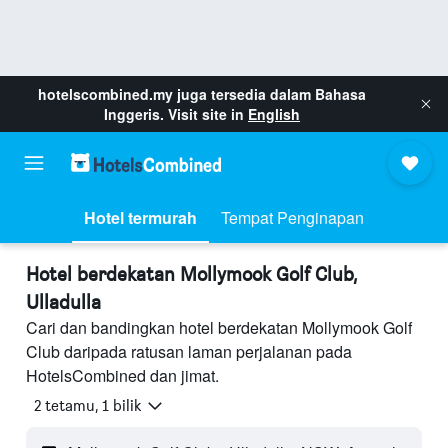
hotelscombined.my
juga tersedia dalam Bahasa
Inggeris. Visit site in
English
Hotel termurah
Tempat Penginapan
Hotel berdekatan Mollymook Golf Club,
Ulladulla
Cari dan bandingkan hotel berdekatan Mollymook Golf
Club daripada ratusan laman perjalanan pada
HotelsCombined dan jimat.
2 tetamu, 1 bilik