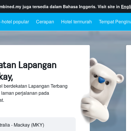
ombined.my
juga tersedia dalam Bahasa Inggeris. Visit site in
Engl
-hotel popular
Cerapan
Hotel termurah
Tempat Pengin
atan Lapangan
ay,
el berdekatan Lapangan Terbang
 laman perjalanan pada
t.