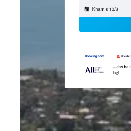
Khamis 13/8
...dan ba
lagi