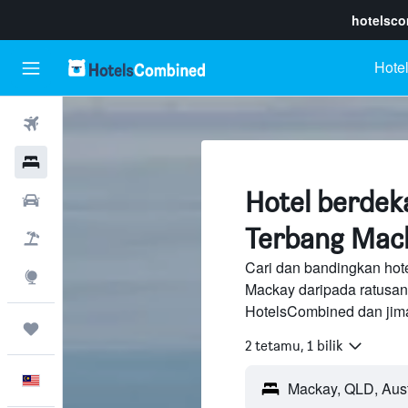
hotelsc
Hotel
Penerbangan
Hotel
Hotel berdek
Sewaan Kereta
Terbang Mack
Pakej
Cari dan bandingkan hot
Eksplorasi
Mackay daripada ratusan
HotelsCombined dan jima
Perjalanan
2 tetamu, 1 bilik
Melayu