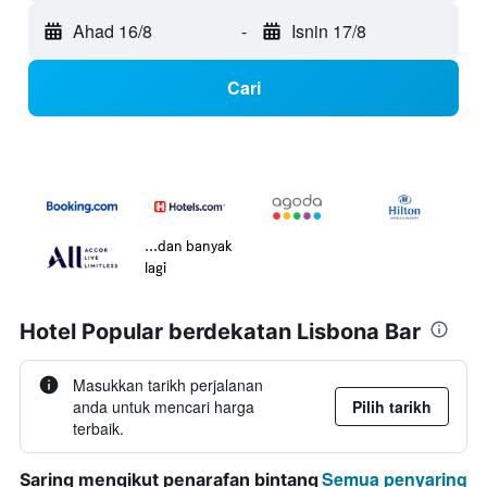
Ahad 16/8
-
Isnin 17/8
Cari
...dan banyak
lagi
Hotel Popular berdekatan Lisbona Bar
Masukkan tarikh perjalanan
anda untuk mencari harga
Pilih tarikh
terbaik.
Semua penyaring
Saring mengikut penarafan bintang