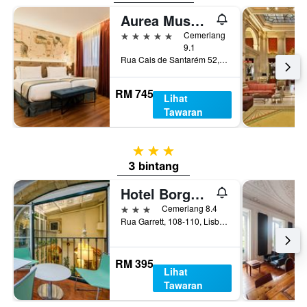
Aurea Museum by Eurostars Hotel Company
5 bintang
Cemerlang
9.1
Rua Cais de Santarém 52, Lisbon, Lisbon District, Portugal
RM 745
Lihat
Tawaran
3 bintang
3 bintang
Hotel Borges Chiado
3 bintang
Cemerlang 8.4
Rua Garrett, 108-110, Lisbon, Lisbon District, Portugal
RM 395
Lihat
Tawaran