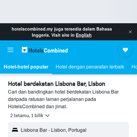
hotelscombined.my
juga tersedia dalam Bahasa
Inggeris. Visit site in
English
Hotel-hotel popular
Hotel dengan penarafan terbaik
Ho
Hotel berdekatan Lisbona Bar, Lisbon
Cari dan bandingkan hotel berdekatan Lisbona Bar
daripada ratusan laman perjalanan pada
HotelsCombined dan jimat.
2 tetamu, 1 bilik
Lisbona Bar - Lisbon, Portugal