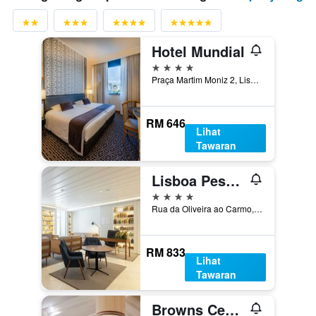
Hotel Mundial
4 bintang
Praça Martim Moniz 2, Lisbon, Lisbon District, Portugal
RM 646
Lihat
Tawaran
Lisboa Pessoa Hotel
4 bintang
Rua da Oliveira ao Carmo, 8, Lisbon, Lisbon District, Portugal
RM 833
Lihat
Tawaran
Browns Central Hotel