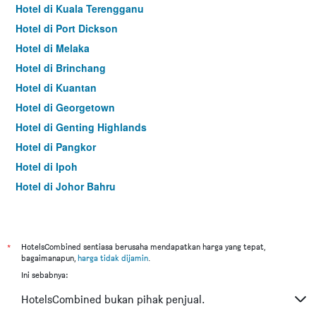
Hotel di Kuala Terengganu
Hotel di Port Dickson
Hotel di Melaka
Hotel di Brinchang
Hotel di Kuantan
Hotel di Georgetown
Hotel di Genting Highlands
Hotel di Pangkor
Hotel di Ipoh
Hotel di Johor Bahru
Hotel di Hat Yai
Hotel di Kota Kinabalu
Hotel di Kuching
*
HotelsCombined sentiasa berusaha mendapatkan harga yang tepat,
bagaimanapun,
harga tidak dijamin
.
Hotel di Tokyo
Ini sebabnya:
Hotel di Batu Feringgi
HotelsCombined bukan pihak penjual.
Hotel di Bangkok