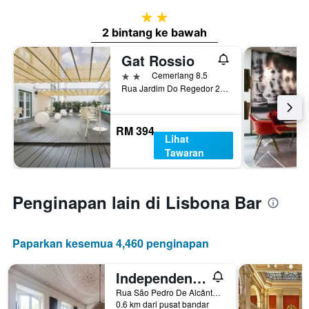
2 bintang
2 bintang ke bawah
Gat Rossio
2 bintang
Cemerlang 8.5
Rua Jardim Do Regedor 27-35, Lisbon, Lisbon District, Portugal
RM 394
Lihat
Tawaran
Penginapan lain di Lisbona Bar
Paparkan kesemua 4,460 penginapan
Independente Príncipe Real
Rua São Pedro De Alcântara 81, Lisbon, Lisbon District, Portugal
0.6 km dari pusat bandar