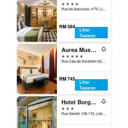
4 bintang
Rua da Assuncao, nº75, Lisbon, Lisbon District, Portugal
RM 584
Lihat
Tawaran
Aurea Museum by Eurostars Hotel Company
5 bintang
Rua Cais de Santarém 52, Lisbon, Lisbon District, Portugal
RM 745
Lihat
Tawaran
Hotel Borges Chiado
3 bintang
Rua Garrett, 108-110, Lisbon, Lisbon District, Portugal