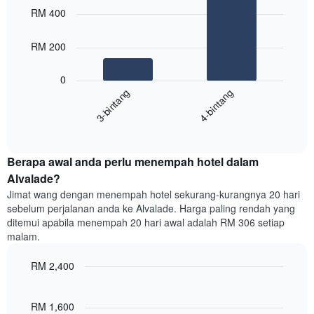
Carta
graphic.
chart
RM 400
with
mempunyai
2
1
bars.
RM 200
paksi
X
Carta
yang
0
berikut
menunjukkan
3-bintang
4-bintang
memaparkan
kategori
purata
hotel
End
harga
mengikut
of
bilik
interactive
bintang.
hujung
chart
Carta
Berapa awal anda perlu menempah hotel dalam
minggu
mempunyai
ini
Alvalade?
1
yang
paksi
Jimat wang dengan menempah hotel sekurang-kurangnya 20 hari
ditemui
Y
sebelum perjalanan anda ke Alvalade. Harga paling rendah yang
dalam
yang
ditemui apabila menempah 20 hari awal adalah RM 306 setiap
3
memaparkan
malam.
hari
harga
lalu
purata
RM 2,400
yang
bilik
diagregatkan
Line
Chart
malam
graphic.
chart
mengikut
ini
with
RM 1,600
penarafan
yang