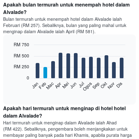
Apakah bulan termurah untuk menempah hotel dalam
Alvalade?
Bulan termurah untuk menempah hotel dalam Alvalade ialah
Februari (RM 257). Sebaliknya, bulan yang paling mahal untuk
menginap dalam Alvalade ialah April (RM 581).
RM 750
Bar
Chart
RM 500
graphic.
chart
with
RM 250
12
bars.
0
Feb
Mei
Ogos
Nov
Mac
Jun
Sep
Dis
Jan
Apr
Jul
Okt
Carta
berikut
End
of
memaparkan
interactive
harga
chart
purata
Apakah hari termurah untuk menginap di hotel hotel
bilik
dalam Alvalade?
setiap
Hari termurah untuk menginap dalam Alvalade ialah Ahad
bulan
(RM 422). Sebaliknya, pengembara boleh menjangkakan untuk
Carta
membayar paling banyak pada hari Khamis, apabila purata harga
mempunyai