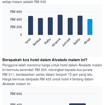
setiap malam adalah RM 535.
1
paksi
RM 600
X
yang
Bar
Chart
RM 400
memaparkan
graphic.
chart
with
bulan.
RM 200
7
Carta
bars.
mempunyai
0
1
Rabu
Khamis
Jumaat
Sabtu
Ahad
Isnin
Selasa
Carta
paksi
berikut
End
Y
of
memaparkan
yang
interactive
harga
chart
memaparkan
purata
Berapakah kos hotel dalam Alvalade malam ini?
harga
bilik
Pengguna telah menemui harga untuk hotel dalam Alvalade malam
purata
setiap
bilik
ini bermula serendah RM 205, meningkat kepada kos purata
hari
RM 311, berdasarkan carian dalam tempoh 72 jam yang lalu.
dalam
Harga bermula daripada RM 433 untuk hotel 4 bintang dalam
seminggu
Alvalade malam ini.
Carta
mempunyai
RM 600
1
paksi
Bar
Chart
graphic.
chart
X
RM 400