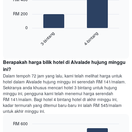
with
yang
2
memaparkan
bars.
RM 200
hari
dalam
Carta
seminggu.
0
berikut
Carta
3-bintang
4-bintang
memaparkan
mempunyai
harga
1
End
purata
paksi
of
satu
interactive
Y
bilik
chart
yang
Berapakah harga bilik hotel di Alvalade hujung minggu
malam
memaparkan
ini
ini?
purata
yang
Dalam tempoh 72 jam yang lalu, kami telah melihat harga untuk
harga
ditemui
hotel dalam Alvalade hujung minggu ini serendah RM 141/malam.
bilik
dalam
Sekiranya anda khusus mencari hotel 3 bintang untuk hujung
3
minggu ini, pengguna kami telah menemui harga serendah
hari
RM 141/malam. Bagi hotel 4 bintang hotel di akhir minggu ini,
lalu
kadar termurah yang ditemui baru-baru ini ialah RM 545/malam
yang
untuk akhir minggu ini.
diagregatkan
mengikut
RM 600
penarafan
bintang
Bar
Chart