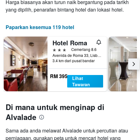
Harga biasanya akan turun naik bergantung pada tarikh
penginapan
ini
Carta
yang dipilih, penarafan bintang hotel dan lokasi hotel.
yang
mempunyai
ditemui
1
dalam
paksi
Paparkan kesemua 119 hotel
3
Y
hari
yang
Hotel Roma
lalu
memaparkan
harga
3 bintang
Cemerlang 8.6
purata
Avenida de Roma 33, Lisbon, Lisbon District, Portugal
3.4 km dari pusat bandar
bilik
RM 395
Lihat
Tawaran
Di mana untuk menginap di
Alvalade
Sama ada anda melawat Alvalade untuk percutian atau
perniagaan, gunakan peta untuk mencari hotel yang