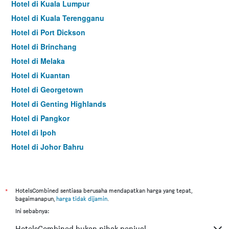
Hotel di Kuala Lumpur
Hotel di Kuala Terengganu
Hotel di Port Dickson
Hotel di Brinchang
Hotel di Melaka
Hotel di Kuantan
Hotel di Georgetown
Hotel di Genting Highlands
Hotel di Pangkor
Hotel di Ipoh
Hotel di Johor Bahru
Hotel di Hat Yai
Hotel di Kota Kinabalu
Hotel di Kuching
*
HotelsCombined sentiasa berusaha mendapatkan harga yang tepat,
bagaimanapun,
harga tidak dijamin
.
Hotel di Tokyo
Ini sebabnya:
Hotel di Batu Feringgi
HotelsCombined bukan pihak penjual.