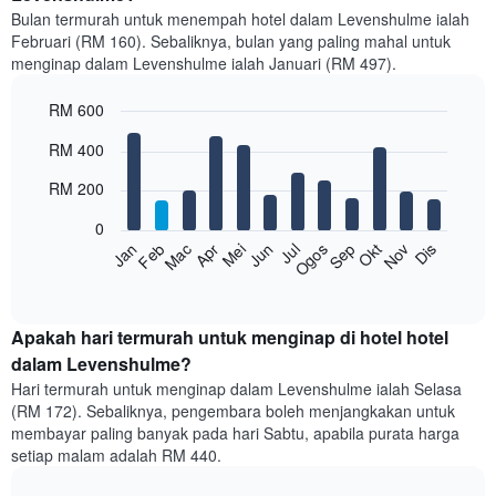
Bulan termurah untuk menempah hotel dalam Levenshulme ialah
Februari (RM 160). Sebaliknya, bulan yang paling mahal untuk
menginap dalam Levenshulme ialah Januari (RM 497).
RM 600
Bar
Chart
RM 400
graphic.
chart
with
RM 200
12
bars.
0
Feb
Mei
Ogos
Nov
Mac
Jun
Sep
Dis
Jan
Apr
Jul
Okt
Carta
berikut
End
of
memaparkan
interactive
harga
chart
purata
Apakah hari termurah untuk menginap di hotel hotel
bilik
dalam Levenshulme?
setiap
Hari termurah untuk menginap dalam Levenshulme ialah Selasa
bulan
(RM 172). Sebaliknya, pengembara boleh menjangkakan untuk
Carta
membayar paling banyak pada hari Sabtu, apabila purata harga
mempunyai
setiap malam adalah RM 440.
1
paksi