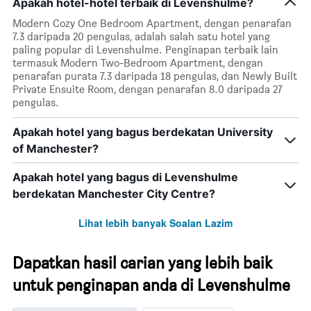
Apakah hotel-hotel terbaik di Levenshulme?
hari
dalam
Modern Cozy One Bedroom Apartment, dengan penarafan
seminggu.
7.3 daripada 20 pengulas, adalah salah satu hotel yang
Carta
paling popular di Levenshulme. Penginapan terbaik lain
mempunyai
termasuk Modern Two-Bedroom Apartment, dengan
1
penarafan purata 7.3 daripada 18 pengulas, dan Newly Built
paksi
Private Ensuite Room, dengan penarafan 8.0 daripada 27
Y
pengulas.
yang
memaparkan
Apakah hotel yang bagus berdekatan University
purata
of Manchester?
harga
bilik
Apakah hotel yang bagus di Levenshulme
berdekatan Manchester City Centre?
Lihat lebih banyak Soalan Lazim
Dapatkan hasil carian yang lebih baik
untuk penginapan anda di Levenshulme