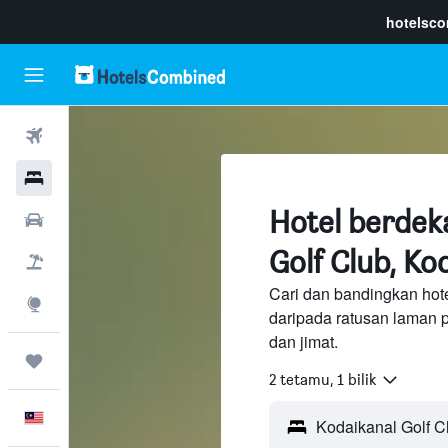
hotelsc
Penerbangan
Hotel
Hotel berdek
Sewaan Kereta
Golf Club, Ko
Pakej
Cari dan bandingkan hot
Eksplorasi
daripada ratusan laman 
dan jimat.
Perjalanan
2 tetamu, 1 bilik
Melayu