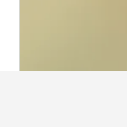
Laman Utama
India
192,262
Tamil Na
Di mana untuk 