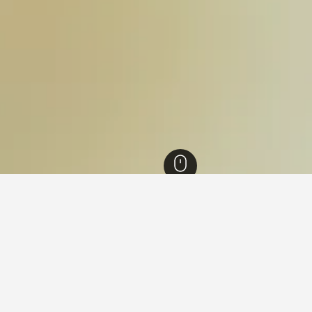
du
12,987
Kodaikanal
1,059
Kodaikanal Golf Club
menginap di Kodaikanal Golf