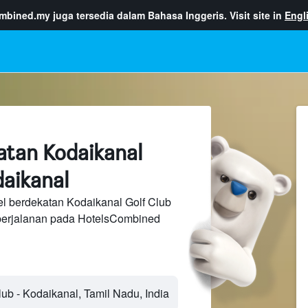
ombined.my
juga tersedia dalam Bahasa Inggeris. Visit site in
Engl
atan Kodaikanal
daikanal
el berdekatan Kodaikanal Golf Club
perjalanan pada HotelsCombined