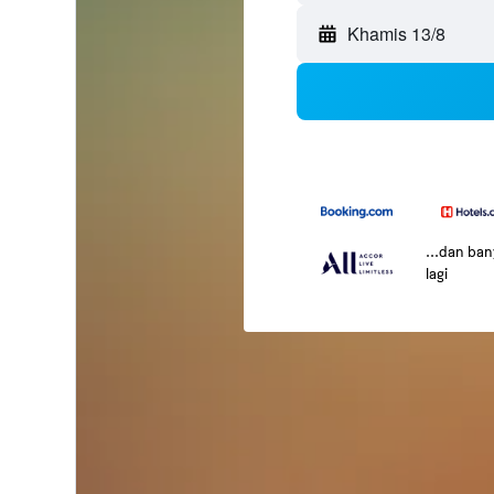
Khamis 13/8
...dan ba
lagi