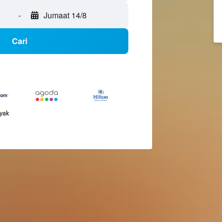
-
Jumaat 14/8
Cari
nyak