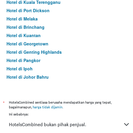
Hotel di Kuala Terengganu
Hotel di Port Dickson
Hotel di Melaka
Hotel di Brinchang
Hotel di Kuantan
Hotel di Georgetown
Hotel di Genting Highlands
Hotel di Pangkor
Hotel di Ipoh
Hotel di Johor Bahru
Hotel di Hat Yai
Hotel di Kota Kinabalu
Hotel di Kuching
*
HotelsCombined sentiasa berusaha mendapatkan harga yang tepat,
bagaimanapun,
harga tidak dijamin
.
Hotel di Tokyo
Ini sebabnya:
Hotel di Batu Feringgi
HotelsCombined bukan pihak penjual.
Hotel di Bangkok