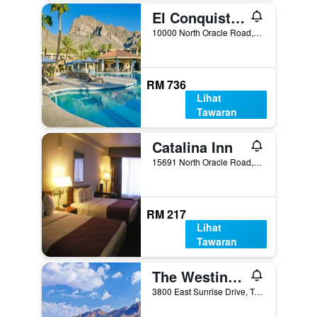
El Conquistador Tucson, A Hilton Resort
10000 North Oracle Road, Tucson, AZ, Amerika Syarikat
RM 736
Lihat
Tawaran
Catalina Inn
15691 North Oracle Road, Tucson, AZ, Amerika Syarikat
RM 217
Lihat
Tawaran
The Westin La Paloma Resort & Spa
3800 East Sunrise Drive, Tucson, AZ, Amerika Syarikat