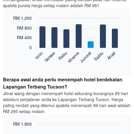
mempunyai
apabila purata harga setiap malam adalah RM 981.
1
paksi
RM 1,200
X
yang
Bar
Chart
RM 800
memaparkan
graphic.
chart
with
bulan.
RM 400
7
Carta
bars.
mempunyai
0
1
Sabtu
Khamis
Selasa
Ahad
Jumaat
Rabu
Isnin
Carta
paksi
berikut
End
Y
of
memaparkan
yang
interactive
harga
chart
memaparkan
purata
Berapa awal anda perlu menempah hotel berdekatan
harga
bilik
Lapangan Terbang Tucson?
purata
setiap
bilik
Jimat wang dengan menempah hotel sekurang-kurangnya 89 hari
hari
sebelum perjalanan anda ke Lapangan Terbang Tucson. Harga
dalam
paling rendah yang ditemui apabila menempah 89 hari awal adalah
seminggu
RM 295 setiap malam.
Carta
mempunyai
RM 1,800
1
paksi
Line
Chart