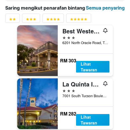
Semua penyaring
Saring mengikut penarafan bintang
Best Western InnSuites Tucson Foothills Hotel & Suites
3 bintang
6201 North Oracle Road, Tucson, AZ, Amerika Syarikat
RM 303
Lihat
Tawaran
La Quinta Inn & Suites by Wyndham Tucson Airport
3 bintang
7001 South Tucson Boulevard, Tucson, AZ, Amerika Syarikat
RM 282
Lihat
Tawaran