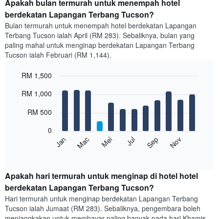
Apakah bulan termurah untuk menempah hotel
berdekatan Lapangan Terbang Tucson?
Bulan termurah untuk menempah hotel berdekatan Lapangan
Terbang Tucson ialah April (RM 283). Sebaliknya, bulan yang
paling mahal untuk menginap berdekatan Lapangan Terbang
Tucson ialah Februari (RM 1,144).
RM 1,500
Bar
Chart
RM 1,000
graphic.
chart
with
12
RM 500
bars.
0
Carta
Mei
Nov
Mac
Sep
Jul
Jan
berikut
End
of
memaparkan
interactive
harga
chart
purata
Apakah hari termurah untuk menginap di hotel hotel
bilik
berdekatan Lapangan Terbang Tucson?
setiap
Hari termurah untuk menginap berdekatan Lapangan Terbang
bulan
Tucson ialah Jumaat (RM 283). Sebaliknya, pengembara boleh
Carta
menjangkakan untuk membayar paling banyak pada hari Khamis,