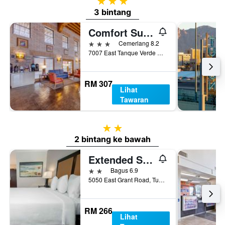
3 bintang
3 bintang
Comfort Suites Tucson near Sabino Canyon
3 bintang
Cemerlang 8.2
7007 East Tanque Verde Road, Tucson, AZ, Amerika Syarikat
RM 307
Lihat
Tawaran
2 bintang
2 bintang ke bawah
Extended Stay America Suites - Tucson - Grant Road
2 bintang
Bagus 6.9
5050 East Grant Road, Tucson, AZ, Amerika Syarikat
RM 266
Lihat