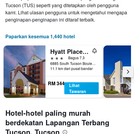
hari
Tucson (TUS) seperti yang ditetapkan oleh pengguna
sebelum
kami. Lihat ulasan pengguna untuk mengetahui mengapa
penginapan
Carta
penginapan-penginapan ini ditaraf terbaik.
mempunyai
1
paksi
Paparkan kesemua 1,440 hotel
Y
yang
Hyatt Place Tucson Airport
memaparkan
harga
3 bintang
Bagus 7.3
purata
6885 South Tucson Boulevard, Tucson, AZ, Amerika Syarikat
11.1 km dari pusat bandar
bilik
RM 344
Lihat
Tawaran
Hotel-hotel paling murah
berdekatan Lapangan Terbang
Tucson, Tucson