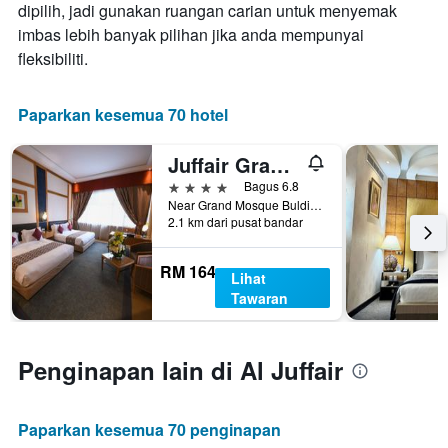
Carta
dipilih, jadi gunakan ruangan carian untuk menyemak
ditemui
mempunyai
imbas lebih banyak pilihan jika anda mempunyai
dalam
1
3
fleksibiliti.
paksi
hari
Y
lalu
yang
Paparkan kesemua 70 hotel
memaparkan
harga
purata
Juffair Grand Hotel
bilik
4 bintang
Bagus 6.8
Near Grand Mosque Bulding No. 676, Manama, Bahrain
2.1 km dari pusat bandar
RM 164
Lihat
Tawaran
Penginapan lain di Al Juffair
Paparkan kesemua 70 penginapan