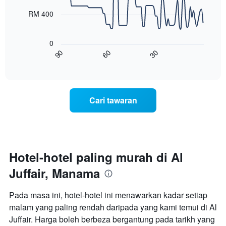
Carta
points.
RM 400
mempunyai
1
Carta
paksi
berikut
0
X
menunjukkan
60
30
90
yang
bagaimana
End
menunjukkan
of
harga
interactive
kategori
bilik
chart
hotel
berubah
mengikut
menjelang
Cari tawaran
bintang.
tarikh
Carta
menginap
mempunyai
Carta
1
mempunyai
paksi
1
Y
paksi
Hotel-hotel paling murah di Al
yang
X
memaparkan
Juffair, Manama
yang
harga
memaparkan
purata
bilangan
Pada masa ini, hotel-hotel ini menawarkan kadar setiap
bilik
hari
malam
malam yang paling rendah daripada yang kami temui di Al
sebelum
ini
Juffair. Harga boleh berbeza bergantung pada tarikh yang
penginapan
yang