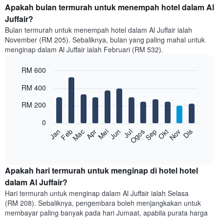
Apakah bulan termurah untuk menempah hotel dalam Al
Juffair?
Bulan termurah untuk menempah hotel dalam Al Juffair ialah
November (RM 205). Sebaliknya, bulan yang paling mahal untuk
menginap dalam Al Juffair ialah Februari (RM 532).
RM 600
Bar
Chart
RM 400
graphic.
chart
with
RM 200
12
bars.
0
Feb
Mei
Ogos
Nov
Mac
Jun
Sep
Dis
Jan
Apr
Jul
Okt
Carta
berikut
End
of
memaparkan
interactive
harga
chart
purata
Apakah hari termurah untuk menginap di hotel hotel
bilik
dalam Al Juffair?
setiap
Hari termurah untuk menginap dalam Al Juffair ialah Selasa
bulan
(RM 208). Sebaliknya, pengembara boleh menjangkakan untuk
Carta
membayar paling banyak pada hari Jumaat, apabila purata harga
mempunyai