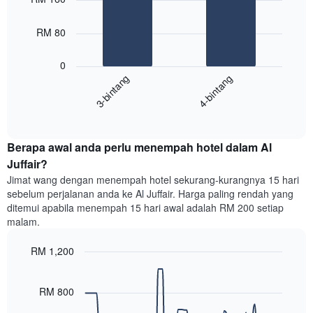
with
yang
2
memaparkan
bars.
RM 80
hari
dalam
Carta
seminggu.
0
berikut
Carta
3-bintang
4-bintang
memaparkan
mempunyai
harga
1
End
purata
paksi
of
satu
interactive
Y
bilik
chart
yang
Berapa awal anda perlu menempah hotel dalam Al
malam
memaparkan
ini
Juffair?
purata
yang
Jimat wang dengan menempah hotel sekurang-kurangnya 15 hari
harga
ditemui
sebelum perjalanan anda ke Al Juffair. Harga paling rendah yang
bilik
dalam
ditemui apabila menempah 15 hari awal adalah RM 200 setiap
3
malam.
hari
lalu
RM 1,200
yang
diagregatkan
Line
Chart
graphic.
chart
mengikut
with
RM 800
penarafan
90
bintang
data