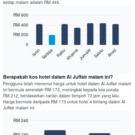
setiap malam adalah RM 445.
1
paksi
RM 600
X
yang
Bar
Chart
RM 400
memaparkan
graphic.
chart
with
bulan.
RM 200
7
Carta
bars.
mempunyai
0
1
Rabu
Khamis
Jumaat
Sabtu
Ahad
Isnin
Selasa
Carta
paksi
berikut
End
Y
of
memaparkan
yang
interactive
harga
chart
memaparkan
purata
Berapakah kos hotel dalam Al Juffair malam ini?
harga
bilik
Pengguna telah menemui harga untuk hotel dalam Al Juffair malam
purata
setiap
bilik
ini bermula serendah RM 173, meningkat kepada kos purata
hari
RM 212, berdasarkan carian dalam tempoh 72 jam yang lalu.
dalam
Harga bermula daripada RM 173 untuk hotel 4 bintang dalam Al
seminggu
Juffair malam ini.
Carta
mempunyai
RM 240
1
paksi
Bar
Chart
graphic.
chart
X
RM 160