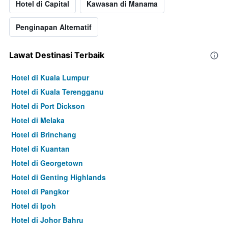
Hotel di Capital
Kawasan di Manama
paksi
Y
yang
Penginapan Alternatif
memaparkan
harga
purata
Lawat Destinasi Terbaik
bilik
hujung
Hotel di Kuala Lumpur
minggu
Hotel di Kuala Terengganu
ini
yang
Hotel di Port Dickson
ditemui
Hotel di Melaka
dalam
3
Hotel di Brinchang
hari
Hotel di Kuantan
lalu
Hotel di Georgetown
Hotel di Genting Highlands
Hotel di Pangkor
Hotel di Ipoh
Hotel di Johor Bahru