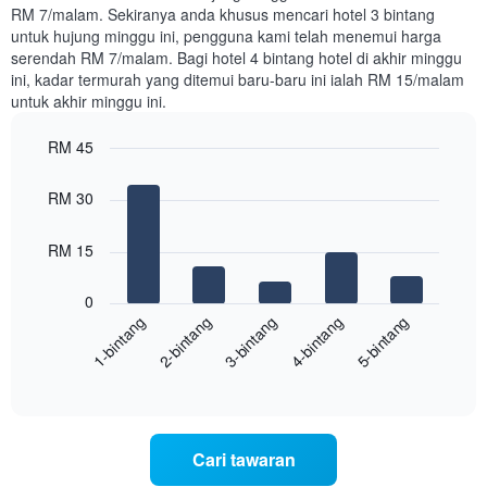
dalam
RM 7/malam. Sekiranya anda khusus mencari hotel 3 bintang
3
untuk hujung minggu ini, pengguna kami telah menemui harga
hari
serendah RM 7/malam. Bagi hotel 4 bintang hotel di akhir minggu
lalu
ini, kadar termurah yang ditemui baru-baru ini ialah RM 15/malam
yang
untuk akhir minggu ini.
diagregatkan
mengikut
RM 45
penarafan
bintang
Bar
Chart
Carta
graphic.
chart
RM 30
with
mempunyai
5
1
bars.
RM 15
paksi
X
Carta
yang
0
berikut
menunjukkan
3-bintang
1-bintang
4-bintang
2-bintang
5-bintang
memaparkan
kategori
purata
hotel
End
harga
mengikut
of
bilik
interactive
bintang.
hujung
chart
Carta
minggu
mempunyai
ini
1
Cari tawaran
yang
paksi