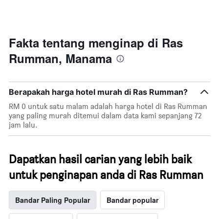
ditemui
Y
dalam
yang
3
memaparkan
hari
harga
lalu
Fakta tentang menginap di Ras
purata
yang
bilik
Rumman, Manama
diagregatkan
malam
mengikut
ini
penarafan
yang
bintang
ditemui
Berapakah harga hotel murah di Ras Rumman?
Carta
dalam
mempunyai
RM 0 untuk satu malam adalah harga hotel di Ras Rumman
3
1
yang paling murah ditemui dalam data kami sepanjang 72
hari
paksi
jam lalu.
lalu
X
yang
memaparkan
Dapatkan hasil carian yang lebih baik
kategori
hotel
untuk penginapan anda di Ras Rumman
mengikut
bintang.
Carta
Bandar Paling Popular
Bandar popular
mempunyai
1