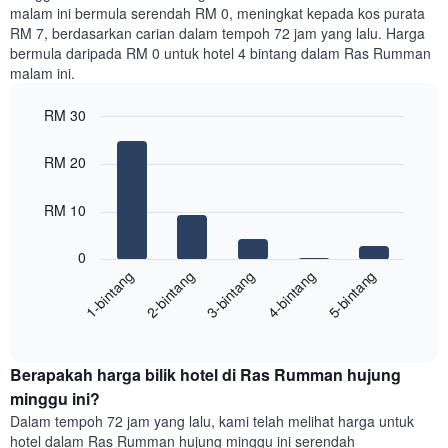
malam ini bermula serendah RM 0, meningkat kepada kos purata
RM 7, berdasarkan carian dalam tempoh 72 jam yang lalu. Harga
bermula daripada RM 0 untuk hotel 4 bintang dalam Ras Rumman
malam ini.
RM 30
Bar
Chart
graphic.
chart
RM 20
with
5
bars.
RM 10
Carta
0
berikut
3-bintang
1-bintang
4-bintang
2-bintang
5-bintang
memaparkan
harga
End
purata
of
satu
interactive
bilik
chart
Berapakah harga bilik hotel di Ras Rumman hujung
malam
ini
minggu ini?
yang
Dalam tempoh 72 jam yang lalu, kami telah melihat harga untuk
ditemui
hotel dalam Ras Rumman hujung minggu ini serendah