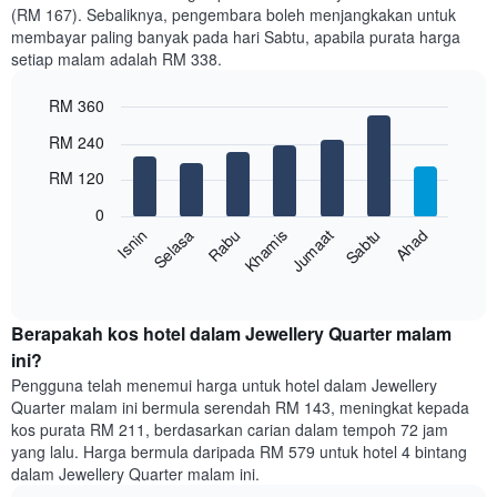
bulan
(RM 167). Sebaliknya, pengembara boleh menjangkakan untuk
Carta
membayar paling banyak pada hari Sabtu, apabila purata harga
mempunyai
setiap malam adalah RM 338.
1
paksi
RM 360
X
yang
Bar
Chart
RM 240
memaparkan
graphic.
chart
with
bulan.
RM 120
7
Carta
bars.
mempunyai
0
1
Rabu
Khamis
Jumaat
Sabtu
Ahad
Isnin
Selasa
Carta
paksi
berikut
End
Y
of
memaparkan
yang
interactive
harga
chart
memaparkan
purata
Berapakah kos hotel dalam Jewellery Quarter malam
harga
bilik
ini?
purata
setiap
bilik
Pengguna telah menemui harga untuk hotel dalam Jewellery
hari
Quarter malam ini bermula serendah RM 143, meningkat kepada
dalam
kos purata RM 211, berdasarkan carian dalam tempoh 72 jam
seminggu
yang lalu. Harga bermula daripada RM 579 untuk hotel 4 bintang
Carta
dalam Jewellery Quarter malam ini.
mempunyai