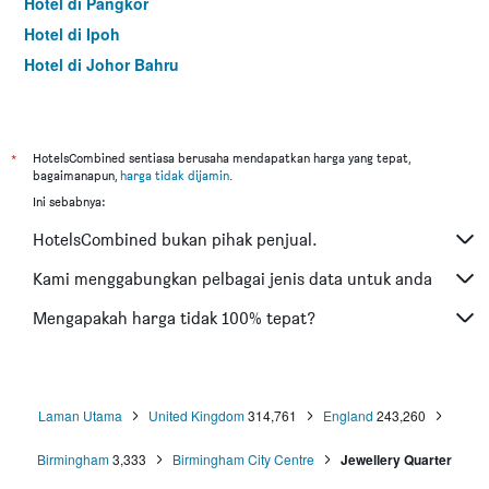
Hotel di Pangkor
Hotel di Ipoh
Hotel di Johor Bahru
Hotel di Hat Yai
Hotel di Kota Kinabalu
Hotel di Kuching
*
HotelsCombined sentiasa berusaha mendapatkan harga yang tepat,
bagaimanapun,
harga tidak dijamin
.
Hotel di Tokyo
Ini sebabnya:
Hotel di Batu Feringgi
HotelsCombined bukan pihak penjual.
Hotel di Bangkok
Hotel di Putrajaya
Kami menggabungkan pelbagai jenis data untuk anda
Hotel di Shah Alam
Mengapakah harga tidak 100% tepat?
Hotel di Kota Bharu
Hotel di Mersing
Hotel di Taiping
Laman Utama
United Kingdom
314,761
England
243,260
Hotel di Lumut
Birmingham
3,333
Birmingham City Centre
Jewellery Quarter
Hotel di Cherating