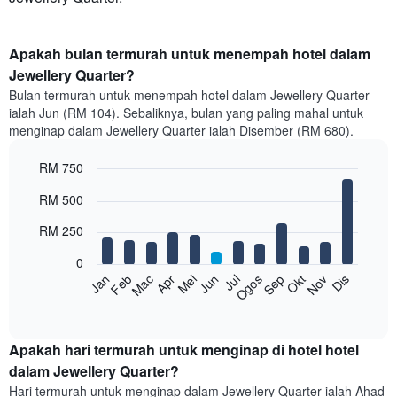
Apakah bulan termurah untuk menempah hotel dalam
Jewellery Quarter?
Bulan termurah untuk menempah hotel dalam Jewellery Quarter
ialah Jun (RM 104). Sebaliknya, bulan yang paling mahal untuk
menginap dalam Jewellery Quarter ialah Disember (RM 680).
RM 750
Bar
Chart
RM 500
graphic.
chart
with
RM 250
12
bars.
0
Feb
Mei
Ogos
Nov
Mac
Jun
Sep
Dis
Jan
Apr
Jul
Okt
Carta
berikut
End
of
memaparkan
interactive
harga
chart
purata
Apakah hari termurah untuk menginap di hotel hotel
bilik
dalam Jewellery Quarter?
setiap
Hari termurah untuk menginap dalam Jewellery Quarter ialah Ahad