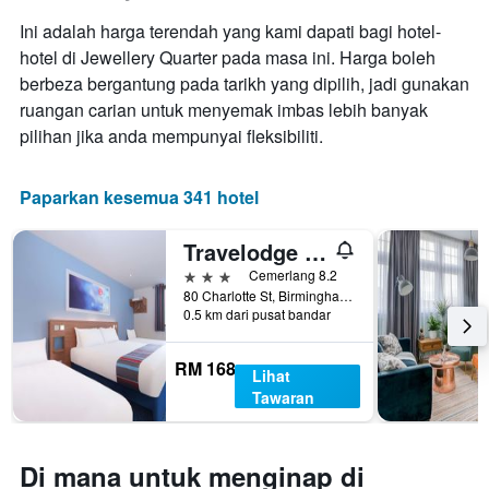
purata
bilangan
Ini adalah harga terendah yang kami dapati bagi hotel-
bilik
hari
hujung
hotel di Jewellery Quarter pada masa ini. Harga boleh
sebelum
minggu
berbeza bergantung pada tarikh yang dipilih, jadi gunakan
penginapan
ini
Carta
ruangan carian untuk menyemak imbas lebih banyak
yang
mempunyai
pilihan jika anda mempunyai fleksibiliti.
ditemui
1
dalam
paksi
3
Y
Paparkan kesemua 341 hotel
hari
yang
lalu
memaparkan
Travelodge Birmingham Central Newhall Street
harga
purata
3 bintang
Cemerlang 8.2
bilik
80 Charlotte St, Birmingham, UK, Birmingham, United Kingdom
0.5 km dari pusat bandar
RM 168
Lihat
Tawaran
Di mana untuk menginap di