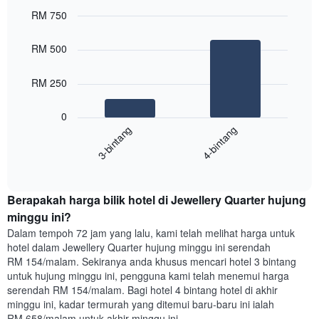
1
paksi
RM 750
X
Bar
Chart
yang
graphic.
chart
RM 500
with
memaparkan
2
hari
bars.
dalam
RM 250
seminggu.
Carta
Carta
0
berikut
mempunyai
3-bintang
4-bintang
memaparkan
1
harga
paksi
End
purata
Y
of
satu
yang
interactive
bilik
chart
memaparkan
Berapakah harga bilik hotel di Jewellery Quarter hujung
malam
purata
ini
minggu ini?
harga
yang
bilik
Dalam tempoh 72 jam yang lalu, kami telah melihat harga untuk
ditemui
hotel dalam Jewellery Quarter hujung minggu ini serendah
dalam
RM 154/malam. Sekiranya anda khusus mencari hotel 3 bintang
3
untuk hujung minggu ini, pengguna kami telah menemui harga
hari
serendah RM 154/malam. Bagi hotel 4 bintang hotel di akhir
lalu
minggu ini, kadar termurah yang ditemui baru-baru ini ialah
yang
RM 658/malam untuk akhir minggu ini.