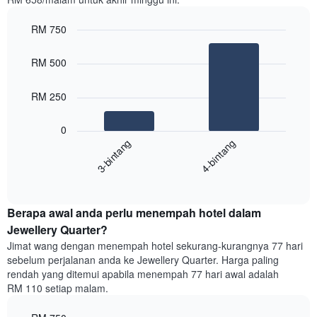
diagregatkan
mengikut
RM 750
penarafan
bintang
Bar
Chart
Carta
graphic.
chart
RM 500
with
mempunyai
2
1
bars.
RM 250
paksi
X
Carta
yang
0
berikut
menunjukkan
3-bintang
4-bintang
memaparkan
kategori
purata
hotel
End
harga
mengikut
of
bilik
interactive
bintang.
hujung
chart
Carta
Berapa awal anda perlu menempah hotel dalam
minggu
mempunyai
ini
Jewellery Quarter?
1
yang
paksi
Jimat wang dengan menempah hotel sekurang-kurangnya 77 hari
ditemui
Y
sebelum perjalanan anda ke Jewellery Quarter. Harga paling
dalam
yang
rendah yang ditemui apabila menempah 77 hari awal adalah
3
memaparkan
RM 110 setiap malam.
hari
harga
lalu
purata