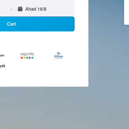
-
Ahad 16/8
Cari
nyak