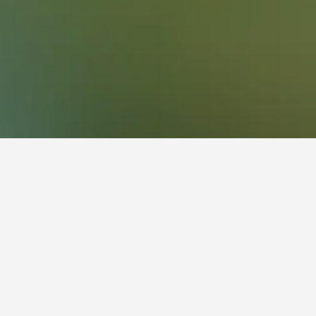
ghdadiyah Al
seterusnya dalam Al Baghdadiyah Al