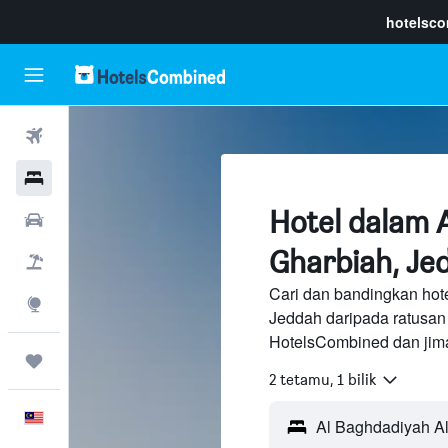
hotelsc
Penerbangan
Hotel
Hotel dalam 
Sewaan Kereta
Gharbiah, Je
Pakej
Cari dan bandingkan hote
Eksplorasi
Jeddah daripada ratusan
HotelsCombined dan jima
Perjalanan
2 tetamu, 1 bilik
Melayu