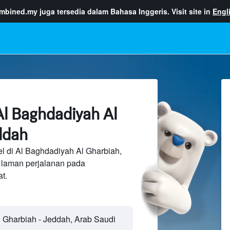
ombined.my
juga tersedia dalam Bahasa Inggeris. Visit site in
Engl
Al Baghdadiyah Al
ddah
l di Al Baghdadiyah Al Gharbiah,
 laman perjalanan pada
t.