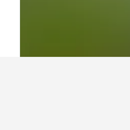
Laman Utama
Arab Saudi
11,052
Mak
Cerapan perjala
Gharbiah
Gunakan petua kami yang dijana o
Gharbiah.