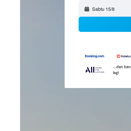
Sabtu 15/8
...dan ba
lagi