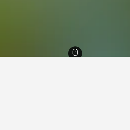
kah
3,457
Jeddah
1,741
Al Baghdadiyah Al Gharbiah
nan untuk hotel dalam Al Ba
leh data HotelsCombined untuk membantu anda mencari hotel 