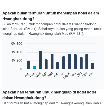
Apakah bulan termurah untuk menempah hotel dalam
Hwanghak-dong?
Bulan termurah untuk menempah hotel dalam Hwanghak-dong
ialah Februari (RM 81). Sebaliknya, bulan yang paling mahal untuk
menginap dalam Hwanghak-dong ialah Mac (RM 431).
RM 600
Bar
Chart
RM 400
graphic.
chart
with
RM 200
12
bars.
0
Feb
Mei
Ogos
Nov
Mac
Jun
Sep
Dis
Jan
Apr
Jul
Okt
Carta
berikut
End
of
memaparkan
interactive
harga
chart
purata
Apakah hari termurah untuk menginap di hotel hotel
bilik
dalam Hwanghak-dong?
setiap
Hari termurah untuk menginap dalam Hwanghak-dong ialah Rabu
bulan