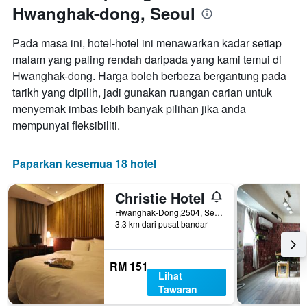
Hwanghak-dong, Seoul
paksi
X
yang
Pada masa ini, hotel-hotel ini menawarkan kadar setiap
memaparkan
malam yang paling rendah daripada yang kami temui di
hari
Hwanghak-dong. Harga boleh berbeza bergantung pada
dalam
seminggu.
tarikh yang dipilih, jadi gunakan ruangan carian untuk
Carta
menyemak imbas lebih banyak pilihan jika anda
mempunyai
mempunyai fleksibiliti.
1
paksi
Y
Paparkan kesemua 18 hotel
yang
memaparkan
purata
Christie Hotel
harga
Hwanghak-Dong,2504, Seoul, Korea Selatan
bilik
3.3 km dari pusat bandar
RM 151
Lihat
Tawaran