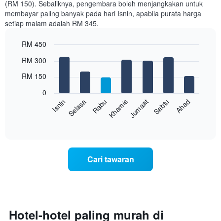
(RM 150). Sebaliknya, pengembara boleh menjangkakan untuk
Carta
membayar paling banyak pada hari Isnin, apabila purata harga
mempunyai
setiap malam adalah RM 345.
1
paksi
RM 450
X
yang
Bar
Chart
RM 300
memaparkan
graphic.
chart
with
bulan.
RM 150
7
Carta
bars.
mempunyai
0
1
Rabu
Khamis
Jumaat
Sabtu
Ahad
Isnin
Selasa
Carta
paksi
berikut
End
Y
of
memaparkan
yang
interactive
harga
chart
memaparkan
purata
harga
bilik
purata
Cari tawaran
setiap
bilik
hari
dalam
seminggu
Carta
mempunyai
Hotel-hotel paling murah di
1