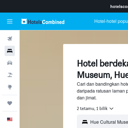
hotelsc
Hotel-hotel popu
Penerbangan
Hotel
Hotel berdek
Sewaan Kereta
Museum, Hu
Pakej
Cari dan bandingkan hot
Eksplorasi
daripada ratusan laman 
dan jimat.
Perjalanan
2 tetamu, 1 bilik
Melayu