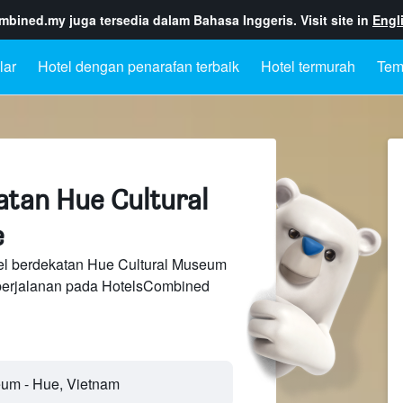
ombined.my
juga tersedia dalam Bahasa Inggeris. Visit site in
Engl
lar
Hotel dengan penarafan terbaik
Hotel termurah
Tem
atan Hue Cultural
e
el berdekatan Hue Cultural Museum
perjalanan pada HotelsCombined