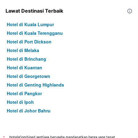
Lawat Destinasi Terbaik
Hotel di Kuala Lumpur
Hotel di Kuala Terengganu
Hotel di Port Dickson
Hotel di Melaka
Hotel di Brinchang
Hotel di Kuantan
Hotel di Georgetown
Hotel di Genting Highlands
Hotel di Pangkor
Hotel di Ipoh
Hotel di Johor Bahru
Hotel di Hat Yai
Hotel di Kota Kinabalu
Hotel di Kuching
*
HotelsCombined sentiasa berusaha mendapatkan harga yang tepat,