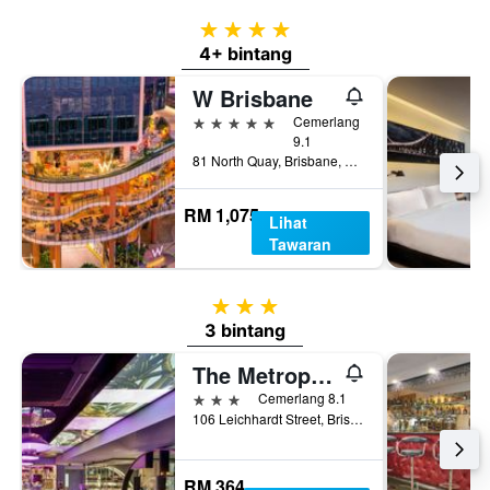
4 bintang
4+ bintang
W Brisbane
5 bintang
Cemerlang
9.1
81 North Quay, Brisbane, QLD, Australia
RM 1,075
Lihat
Tawaran
3 bintang
3 bintang
The Metropolitan Spring Hill
3 bintang
Cemerlang 8.1
106 Leichhardt Street, Brisbane, QLD, Australia
RM 364