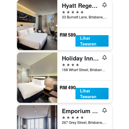
Hyatt Regency Brisbane
5 bintang
33 Burnett Lane, Brisbane, QLD, Australia
RM 589
Lihat
Tawaran
Holiday Inn Express Brisbane Central By IHG
4 bintang
168 Wharf Street, Brisbane, QLD, Australia
RM 490
Lihat
Tawaran
Emporium Hotel South Bank
5 bintang
267 Grey Street, Brisbane, QLD, Australia