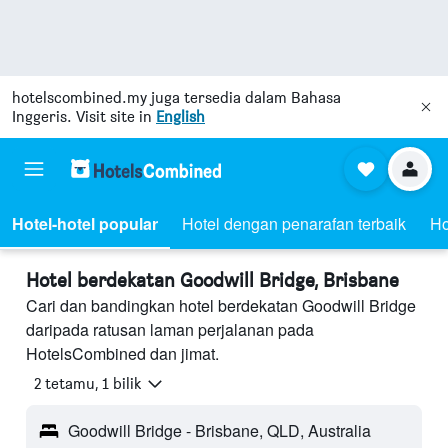
hotelscombined.my
juga tersedia dalam Bahasa
Inggeris. Visit site in
English
Hotel-hotel popular
Hotel dengan penarafan terbaik
Ho
Hotel berdekatan Goodwill Bridge, Brisbane
Cari dan bandingkan hotel berdekatan Goodwill Bridge
daripada ratusan laman perjalanan pada
HotelsCombined dan jimat.
2 tetamu, 1 bilik
Goodwill Bridge - Brisbane, QLD, Australia