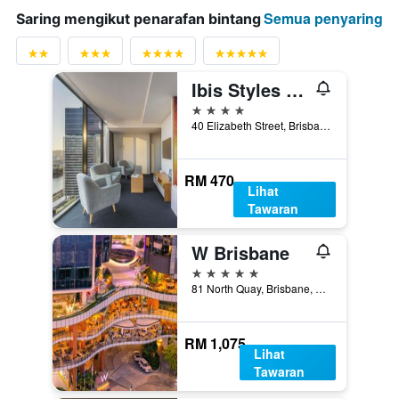
Semua penyaring
Saring mengikut penarafan bintang
Ibis Styles Brisbane Elizabeth Street
4 bintang
40 Elizabeth Street, Brisbane, QLD, Australia
RM 470
Lihat
Tawaran
W Brisbane
5 bintang
81 North Quay, Brisbane, QLD, Australia
RM 1,075
Lihat
Tawaran