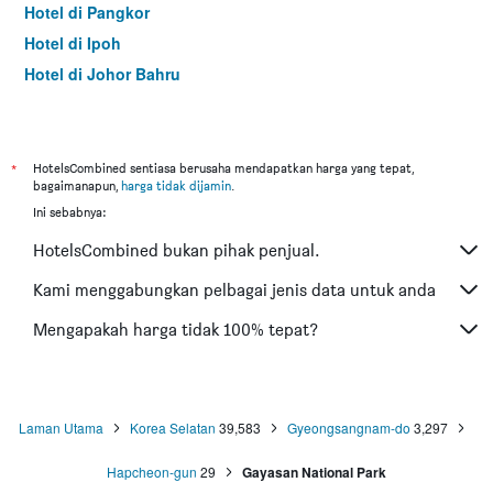
Hotel di Pangkor
Hotel di Ipoh
Hotel di Johor Bahru
Hotel di Hat Yai
Hotel di Kota Kinabalu
Hotel di Kuching
*
HotelsCombined sentiasa berusaha mendapatkan harga yang tepat,
bagaimanapun,
harga tidak dijamin
.
Hotel di Tokyo
Ini sebabnya:
Hotel di Batu Feringgi
HotelsCombined bukan pihak penjual.
Hotel di Bangkok
Hotel di Putrajaya
Kami menggabungkan pelbagai jenis data untuk anda
Hotel di Shah Alam
Mengapakah harga tidak 100% tepat?
Hotel di Kota Bharu
Hotel di Mersing
Hotel di Taiping
Laman Utama
Korea Selatan
39,583
Gyeongsangnam-do
3,297
Hotel di Lumut
Hapcheon-gun
29
Gayasan National Park
Hotel di Cherating