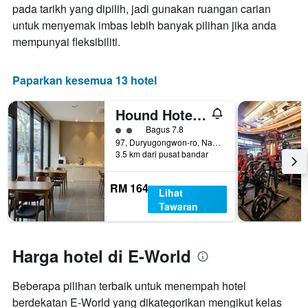
pada tarikh yang dipilih, jadi gunakan ruangan carian
untuk menyemak imbas lebih banyak pilihan jika anda
mempunyai fleksibiliti.
Paparkan kesemua 13 hotel
Hound Hotel Daegu
penarafan kelas 2
Bagus 7.8
97, Duryugongwon-ro, Nam-gu, Daegu, Korea Selatan
3.5 km dari pusat bandar
RM 164
Lihat
Tawaran
Harga hotel di E-World
Beberapa pilihan terbaik untuk menempah hotel
berdekatan E-World yang dikategorikan mengikut kelas