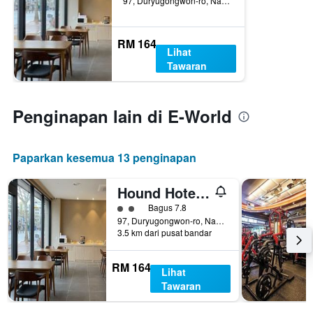
97, Duryugongwon-ro, Nam-gu, Daegu, Korea Selatan
RM 164
Lihat
Tawaran
Penginapan lain di E-World
Paparkan kesemua 13 penginapan
Hound Hotel Daegu
penarafan kelas 2
Bagus 7.8
97, Duryugongwon-ro, Nam-gu, Daegu, Korea Selatan
3.5 km dari pusat bandar
RM 164
Lihat
Tawaran