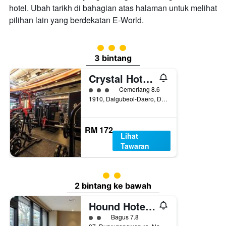
hotel. Ubah tarikh di bahagian atas halaman untuk melihat
pilihan lain yang berdekatan E-World.
penarafan kelas 3
3 bintang
Crystal Hotel Daegu
penarafan kelas 3
Cemerlang 8.6
1910, Dalgubeol-Daero, Daegu, Korea Selatan
RM 172
Lihat
Tawaran
penarafan kelas 2
2 bintang ke bawah
Hound Hotel Daegu
penarafan kelas 2
Bagus 7.8