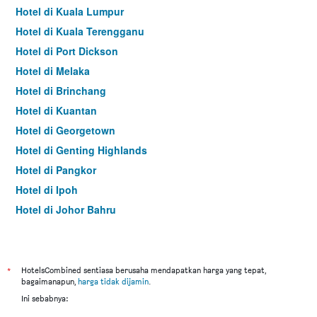
Hotel di Kuala Lumpur
Hotel di Kuala Terengganu
Hotel di Port Dickson
Hotel di Melaka
Hotel di Brinchang
Hotel di Kuantan
Hotel di Georgetown
Hotel di Genting Highlands
Hotel di Pangkor
Hotel di Ipoh
Hotel di Johor Bahru
Hotel di Hat Yai
Hotel di Kota Kinabalu
Hotel di Kuching
*
HotelsCombined sentiasa berusaha mendapatkan harga yang tepat,
bagaimanapun,
harga tidak dijamin
.
Hotel di Tokyo
Ini sebabnya:
Hotel di Batu Feringgi