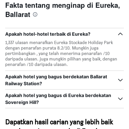
mempunyai
Fakta tentang menginap di Eureka,
1
Ballarat
paksi
X
yang
memaparkan
Apakah hotel-hotel terbaik di Eureka?
hari
dalam
1,337 ulasan menarafkan Eureka Stockade Holiday Park
seminggu.
dengan penarafan purata 8.2/10. Mungkin juga
Carta
pertimbangkan , yang telah menerima penarafan /10
mempunyai
daripada ulasan. juga mungkin pilihan yang baik, dengan
1
penarafan /10 daripada ulasan.
paksi
Y
Apakah hotel yang bagus berdekatan Ballarat
yang
Railway Station?
memaparkan
purata
harga
Apakah hotel yang bagus di Eureka berdekatan
bilik
Sovereign Hill?
Dapatkan hasil carian yang lebih baik