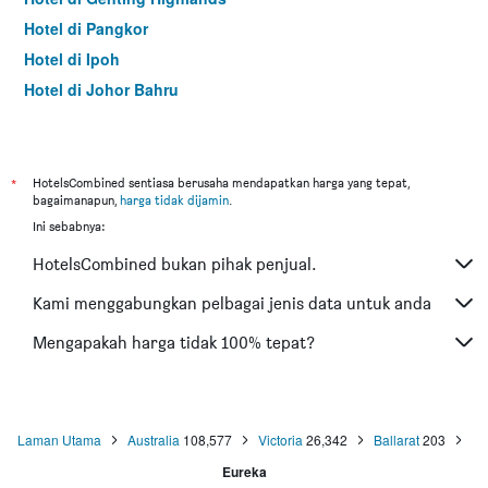
Hotel di Pangkor
Hotel di Ipoh
Hotel di Johor Bahru
Hotel di Hat Yai
Hotel di Kota Kinabalu
Hotel di Kuching
*
HotelsCombined sentiasa berusaha mendapatkan harga yang tepat,
bagaimanapun,
harga tidak dijamin
.
Hotel di Tokyo
Ini sebabnya:
Hotel di Batu Feringgi
HotelsCombined bukan pihak penjual.
Hotel di Bangkok
Hotel di Putrajaya
Kami menggabungkan pelbagai jenis data untuk anda
Hotel di Shah Alam
Mengapakah harga tidak 100% tepat?
Hotel di Kota Bharu
Hotel di Mersing
Hotel di Taiping
Laman Utama
Australia
108,577
Victoria
26,342
Ballarat
203
Hotel di Lumut
Eureka
Hotel di Cherating