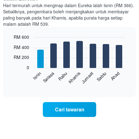
Hari termurah untuk menginap dalam Eureka ialah Isnin (RM 366).
Sebaliknya, pengembara boleh menjangkakan untuk membayar
paling banyak pada hari Khamis, apabila purata harga setiap
malam adalah RM 539.
RM 600
Bar
Chart
RM 400
graphic.
chart
with
RM 200
7
bars.
0
Rabu
Khamis
Jumaat
Sabtu
Ahad
Isnin
Selasa
Carta
berikut
End
of
memaparkan
interactive
harga
chart
purata
bilik
Cari tawaran
setiap
hari
dalam
seminggu
Carta