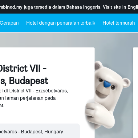
ombined.my
juga tersedia dalam Bahasa Inggeris. Visit site in
Engl
Cerapan
Hotel dengan penarafan terbaik
Hotel termurah
strict VII -
s, Budapest
di District VII - Erzsébetváros,
an laman perjalanan pada
t.