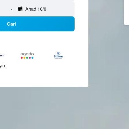
-
Ahad 16/8
Cari
nyak