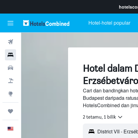
hotelsc
Hotel-hotel popular
Penerbangan
Hotel
Hotel dalam Di
Sewaan Kereta
Erzsébetváro
Pakej
Cari dan bandingkan hotel 
Eksplorasi
Budapest daripada ratus
HotelsCombined dan jima
Perjalanan
2 tetamu, 1 bilik
Melayu