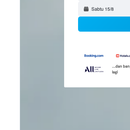
Sabtu 15/8
...dan ba
lagi