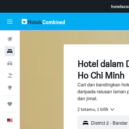
hotelsc
Penerbangan
Hotel
Hotel dalam D
Sewaan Kereta
Ho Chi Minh
Pakej
Cari dan bandingkan hote
Eksplorasi
daripada ratusan laman 
dan jimat.
Perjalanan
2 tetamu, 1 bilik
Melayu