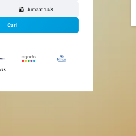
-
Jumaat 14/8
Cari
nyak