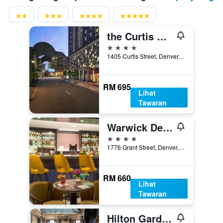
the Curtis Denver - a DoubleTree by Hilton Hotel
4 bintang
1405 Curtis Street, Denver, CO, Amerika Syarikat
RM 695
Lihat
Tawaran
Warwick Denver
4 bintang
1776 Grant Street, Denver, CO, Amerika Syarikat
RM 660
Lihat
Tawaran
Hilton Garden Inn Denver-Union Station