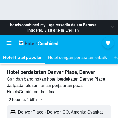
hotelscombined.my
juga tersedia dalam Bahasa
Inggeris. Visit site in
English
Hotel-hotel popular
Hotel dengan penarafan terbaik
Ho
Hotel berdekatan Denver Place, Denver
Cari dan bandingkan hotel berdekatan Denver Place
daripada ratusan laman perjalanan pada
HotelsCombined dan jimat.
2 tetamu, 1 bilik
Denver Place - Denver, CO, Amerika Syarikat