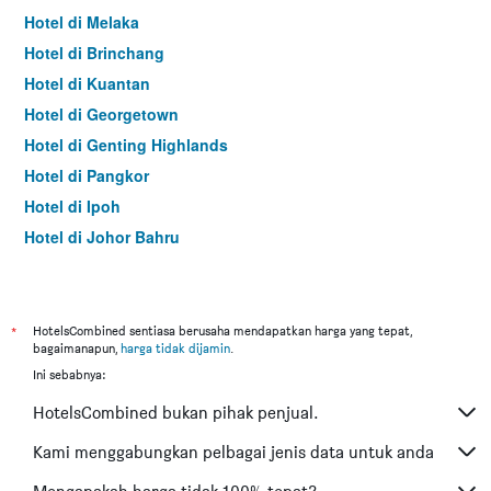
Hotel di Melaka
Hotel di Brinchang
Hotel di Kuantan
Hotel di Georgetown
Hotel di Genting Highlands
Hotel di Pangkor
Hotel di Ipoh
Hotel di Johor Bahru
Hotel di Hat Yai
Hotel di Kota Kinabalu
Hotel di Kuching
*
HotelsCombined sentiasa berusaha mendapatkan harga yang tepat,
bagaimanapun,
harga tidak dijamin
.
Hotel di Tokyo
Ini sebabnya:
Hotel di Batu Feringgi
HotelsCombined bukan pihak penjual.
Hotel di Bangkok
Hotel di Putrajaya
Kami menggabungkan pelbagai jenis data untuk anda
Hotel di Shah Alam