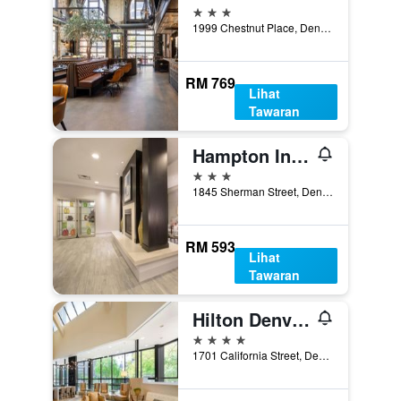
3 bintang
1999 Chestnut Place, Denver, CO, Amerika Syarikat
RM 769
Lihat
Tawaran
Hampton Inn & Suites Denver-Downtown
3 bintang
1845 Sherman Street, Denver, CO, Amerika Syarikat
RM 593
Lihat
Tawaran
Hilton Denver City Center
4 bintang
1701 California Street, Denver, CO, Amerika Syarikat