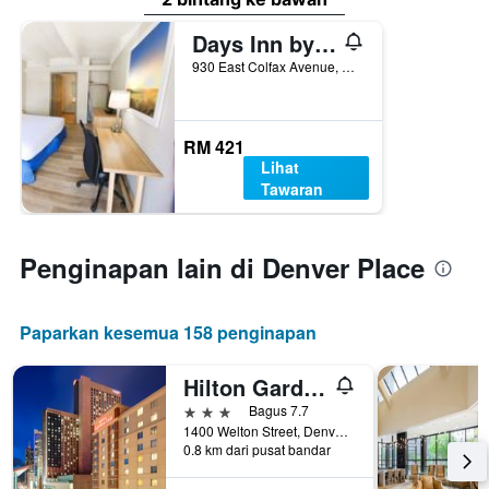
Days Inn by Wyndham Denver Downtown
930 East Colfax Avenue, Denver, CO, Amerika Syarikat
RM 421
Lihat
Tawaran
Penginapan lain di Denver Place
Paparkan kesemua 158 penginapan
Hilton Garden Inn Denver Downtown
3 bintang
Bagus 7.7
1400 Welton Street, Denver, CO, Amerika Syarikat
0.8 km dari pusat bandar