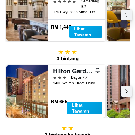
5 bintang
Cemerlang
9.2
1701 Wynkoop Street, Denver, CO, Amerika Syarikat
RM 1,449
Lihat
Tawaran
3 bintang
3 bintang
Hilton Garden Inn Denver Downtown
3 bintang
Bagus 7.7
1400 Welton Street, Denver, CO, Amerika Syarikat
RM 655
Lihat
Tawaran
2 bintang
2 bintang ke bawah