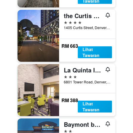
Tawaran
the Curtis Denver - a DoubleTree by Hilton Hotel
4 bintang
1405 Curtis Street, Denver, CO, Amerika Syarikat
RM 663
Lihat
Tawaran
La Quinta Inn & Suites By Wyndham Denver Airport Dia
3 bintang
6801 Tower Road, Denver, CO, Amerika Syarikat
RM 388
Lihat
Tawaran
Baymont by Wyndham Denver International Airport
2 bintang