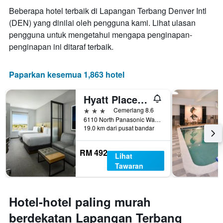
bilangan
Beberapa hotel terbaik di Lapangan Terbang Denver Intl
hari
(DEN) yang dinilai oleh pengguna kami. Lihat ulasan
sebelum
pengguna untuk mengetahui mengapa penginapan-
penginapan
Carta
penginapan ini ditaraf terbaik.
mempunyai
1
paksi
Paparkan kesemua 1,863 hotel
Y
yang
Hyatt Place Pena Station/Denver Airport
memaparkan
harga
3 bintang
Cemerlang 8.6
purata
6110 North Panasonic Way, Denver, CO, Amerika Syarikat
19.0 km dari pusat bandar
bilik
RM 492
Lihat
Tawaran
Hotel-hotel paling murah
berdekatan Lapangan Terbang