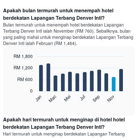
Apakah bulan termurah untuk menempah hotel
berdekatan Lapangan Terbang Denver Intl?
Bulan termurah untuk menempah hotel berdekatan Lapangan
Terbang Denver Intl ialah November (RM 760). Sebaliknya, bulan
yang paling mahal untuk menginap berdekatan Lapangan Terbang
Denver Intl ialah Februari (RM 1,464).
RM 1,800
Bar
Chart
RM 1,200
graphic.
chart
with
12
RM 600
bars.
0
Carta
Mei
Nov
Mac
Sep
Jul
Jan
berikut
End
of
memaparkan
interactive
harga
chart
purata
Apakah hari termurah untuk menginap di hotel hotel
bilik
berdekatan Lapangan Terbang Denver Intl?
setiap
Hari termurah untuk menginap berdekatan Lapangan Terbang
bulan