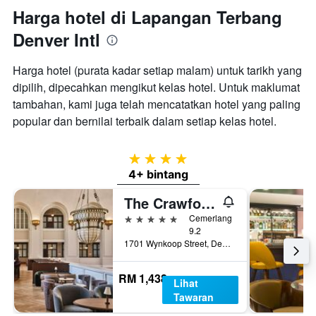
Harga hotel di Lapangan Terbang
Denver Intl
Harga hotel (purata kadar setiap malam) untuk tarikh yang
dipilih, dipecahkan mengikut kelas hotel. Untuk maklumat
tambahan, kami juga telah mencatatkan hotel yang paling
popular dan bernilai terbaik dalam setiap kelas hotel.
4 bintang
4+ bintang
The Crawford Hotel
5 bintang
Cemerlang
9.2
1701 Wynkoop Street, Denver, CO, Amerika Syarikat
RM 1,438
Lihat
Tawaran