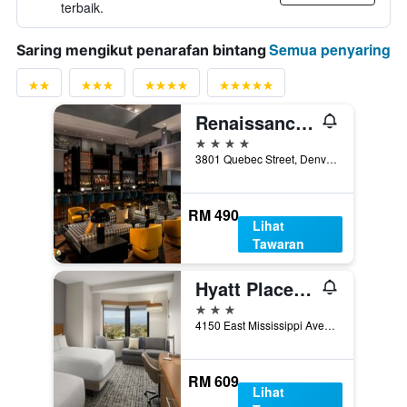
terbaik.
Semua penyaring
Saring mengikut penarafan bintang
Renaissance Denver Hotel & Conference Center
4 bintang
3801 Quebec Street, Denver, CO, Amerika Syarikat
RM 490
Lihat
Tawaran
Hyatt Place Denver Cherry Creek
3 bintang
4150 East Mississippi Avenue, Denver, CO, Amerika Syarikat
RM 609
Lihat