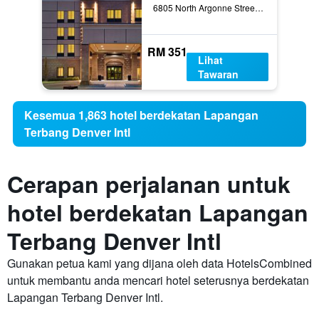
6805 North Argonne Street, Denver, CO, Amerika Syarikat
RM 351
Lihat
Tawaran
Kesemua 1,863 hotel berdekatan Lapangan
Terbang Denver Intl
Cerapan perjalanan untuk
hotel berdekatan Lapangan
Terbang Denver Intl
Gunakan petua kami yang dijana oleh data HotelsCombined
untuk membantu anda mencari hotel seterusnya berdekatan
Lapangan Terbang Denver Intl.