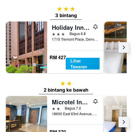
3 bintang
3 bintang
Holiday Inn Express Denver Downtown by IHG
3 bintang
Bagus 6.8
1715 Tremont Place, Denver, CO, Amerika Syarikat
RM 427
Lihat
Tawaran
2 bintang
2 bintang ke bawah
Microtel Inn & Suites by Wyndham Denver Airport
2 bintang
Bagus 7.0
18600 East 63rd Avenue, Denver, CO, Amerika Syarikat
RM 370