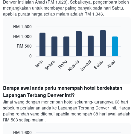
Denver Intl ialah Ahad (RM 1,028). Sebaliknya, pengembara boleh
Carta
menjangkakan untuk membayar paling banyak pada hari Sabtu,
mempunyai
apabila purata harga setiap malam adalah RM 1,346.
1
paksi
RM 1,500
X
yang
Bar
Chart
RM 1,000
memaparkan
graphic.
chart
with
bulan.
RM 500
7
Carta
bars.
mempunyai
0
1
Sabtu
Khamis
Selasa
Ahad
Jumaat
Rabu
Isnin
Carta
paksi
berikut
End
Y
of
memaparkan
yang
interactive
harga
chart
memaparkan
purata
Berapa awal anda perlu menempah hotel berdekatan
harga
bilik
Lapangan Terbang Denver Intl?
purata
setiap
bilik
Jimat wang dengan menempah hotel sekurang-kurangnya 68 hari
hari
sebelum perjalanan anda ke Lapangan Terbang Denver Intl. Harga
dalam
paling rendah yang ditemui apabila menempah 68 hari awal adalah
seminggu
RM 503 setiap malam.
Carta
mempunyai
RM 1,600
1