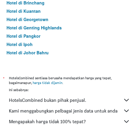
Hotel di Brinchang
Hotel di Kuantan
Hotel di Georgetown
Hotel di Genting Highlands
Hotel di Pangkor
Hotel di Ipoh
Hotel di Johor Bahru
Hotel di Hat Yai
Hotel di Kota Kinabalu
Hotel di Kuching
*
HotelsCombined sentiasa berusaha mendapatkan harga yang tepat,
bagaimanapun,
harga tidak dijamin
.
Hotel di Tokyo
Ini sebabnya:
Hotel di Batu Feringgi
HotelsCombined bukan pihak penjual.
Hotel di Bangkok
Hotel di Putrajaya
Kami menggabungkan pelbagai jenis data untuk anda
Hotel di Shah Alam
Mengapakah harga tidak 100% tepat?
Hotel di Kota Bharu