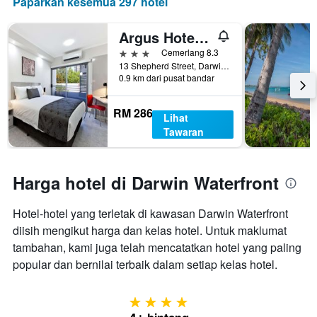
Paparkan kesemua 297 hotel
Argus Hotel Darwin
3 bintang
Cemerlang 8.3
13 Shepherd Street, Darwin, NT, Australia
0.9 km dari pusat bandar
RM 286
Lihat
Tawaran
Harga hotel di Darwin Waterfront
Hotel-hotel yang terletak di kawasan Darwin Waterfront
diisih mengikut harga dan kelas hotel. Untuk maklumat
tambahan, kami juga telah mencatatkan hotel yang paling
popular dan bernilai terbaik dalam setiap kelas hotel.
4 bintang