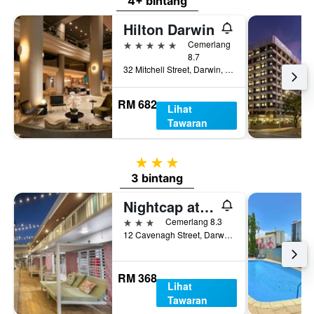
4+ bintang
Hilton Darwin
5 bintang
Cemerlang
8.7
32 Mitchell Street, Darwin, NT, Australia
RM 682
Lihat
Tawaran
3 bintang
3 bintang
Nightcap at the Cavenagh
3 bintang
Cemerlang 8.3
12 Cavenagh Street, Darwin, NT, Australia
RM 368
Lihat
Tawaran