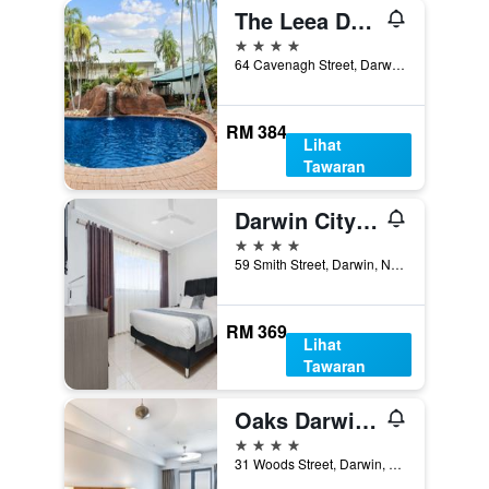
The Leea Darwin
4 bintang
64 Cavenagh Street, Darwin, NT, Australia
RM 384
Lihat
Tawaran
Darwin City Hotel
4 bintang
59 Smith Street, Darwin, NT, Australia
RM 369
Lihat
Tawaran
Oaks Darwin Elan Hotel
4 bintang
31 Woods Street, Darwin, NT, Australia