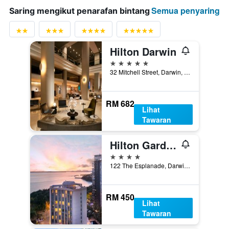
Semua penyaring
Saring mengikut penarafan bintang
Hilton Darwin
5 bintang
32 Mitchell Street, Darwin, NT, Australia
RM 682
Lihat
Tawaran
Hilton Garden Inn Darwin
4 bintang
122 The Esplanade, Darwin, NT, Australia
RM 450
Lihat
Tawaran