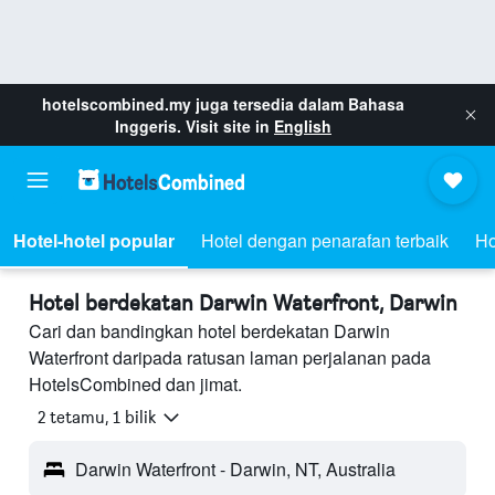
hotelscombined.my
juga tersedia dalam Bahasa
Inggeris. Visit site in
English
Hotel-hotel popular
Hotel dengan penarafan terbaik
Ho
Hotel berdekatan Darwin Waterfront, Darwin
Cari dan bandingkan hotel berdekatan Darwin
Waterfront daripada ratusan laman perjalanan pada
HotelsCombined dan jimat.
2 tetamu, 1 bilik
Darwin Waterfront - Darwin, NT, Australia