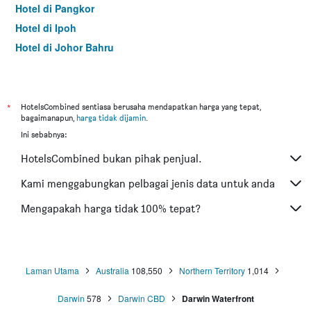
Hotel di Pangkor
Hotel di Ipoh
Hotel di Johor Bahru
Hotel di Hat Yai
Hotel di Kota Kinabalu
Hotel di Kuching
*
HotelsCombined sentiasa berusaha mendapatkan harga yang tepat,
bagaimanapun,
harga tidak dijamin
.
Hotel di Tokyo
Ini sebabnya:
Hotel di Batu Feringgi
HotelsCombined bukan pihak penjual.
Hotel di Bangkok
Hotel di Putrajaya
Kami menggabungkan pelbagai jenis data untuk anda
Hotel di Shah Alam
Mengapakah harga tidak 100% tepat?
Hotel di Kota Bharu
Hotel di Mersing
Hotel di Taiping
Laman Utama
Australia
108,550
Northern Territory
1,014
Hotel di Pantai Cenang
Darwin
578
Darwin CBD
Darwin Waterfront
Hotel di Lumut