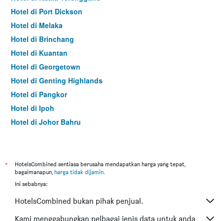
Hotel di Port Dickson
Hotel di Melaka
Hotel di Brinchang
Hotel di Kuantan
Hotel di Georgetown
Hotel di Genting Highlands
Hotel di Pangkor
Hotel di Ipoh
Hotel di Johor Bahru
Hotel di Hat Yai
Hotel di Kota Kinabalu
Hotel di Kuching
*
HotelsCombined sentiasa berusaha mendapatkan harga yang tepat,
bagaimanapun,
harga tidak dijamin
.
Hotel di Tokyo
Ini sebabnya:
Hotel di Batu Feringgi
HotelsCombined bukan pihak penjual.
Hotel di Bangkok
Hotel di Putrajaya
Kami menggabungkan pelbagai jenis data untuk anda