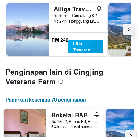
Ailiga Travel Villa
3 bintang
Cemerlang 8.2
No.9-11, Rongguang Ln., Renai, Taiwan
RM 249
Lihat
Tawaran
Penginapan lain di Cingjing
Veterans Farm
Paparkan kesemua 70 penginapan
Bokelai B&B
No.186-2, Renhe Rd, Renai, Taiwan
5.4 km dari pusat bandar