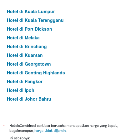
Hotel di Kuala Lumpur
Hotel di Kuala Terengganu
Hotel di Port Dickson
Hotel di Melaka
Hotel di Brinchang
Hotel di Kuantan
Hotel di Georgetown
Hotel di Genting Highlands
Hotel di Pangkor
Hotel di Ipoh
Hotel di Johor Bahru
Hotel di Hat Yai
Hotel di Kota Kinabalu
Hotel di Kuching
*
HotelsCombined sentiasa berusaha mendapatkan harga yang tepat,
bagaimanapun,
harga tidak dijamin
.
Hotel di Tokyo
Ini sebabnya: