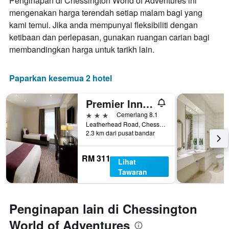
Penginapan di Chessington World of Adventures ini
mengenakan harga terendah setiap malam bagi yang
kami temui. Jika anda mempunyai fleksibiliti dengan
ketibaan dan perlepasan, gunakan ruangan carian bagi
membandingkan harga untuk tarikh lain.
Paparkan kesemua 2 hotel
Premier Inn Chessington
3 bintang
Cemerlang 8.1
Leatherhead Road, Chessington, United Kingdom
2.3 km dari pusat bandar
RM 311
Lihat
Tawaran
Penginapan lain di Chessington
World of Adventures