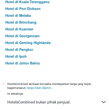
Hotel di Kuala Terengganu
Hotel di Port Dickson
Hotel di Melaka
Hotel di Brinchang
Hotel di Kuantan
Hotel di Georgetown
Hotel di Genting Highlands
Hotel di Pangkor
Hotel di Ipoh
Hotel di Johor Bahru
Hotel di Hat Yai
Hotel di Kota Kinabalu
Hotel di Kuching
*
HotelsCombined sentiasa berusaha mendapatkan harga yang tepat,
bagaimanapun,
harga tidak dijamin
.
Hotel di Tokyo
Ini sebabnya:
Hotel di Batu Feringgi
HotelsCombined bukan pihak penjual.
Hotel di Bangkok