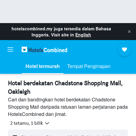
hotelscombined.my
juga tersedia dalam Bahasa
Inggeris. Visit site in
English
Hotel termurah
Tempat Penginapan
Hotel berdekatan Chadstone Shopping Mall,
Oakleigh
Cari dan bandingkan hotel berdekatan Chadstone
Shopping Mall daripada ratusan laman perjalanan pada
HotelsCombined dan jimat.
2 tetamu, 1 bilik