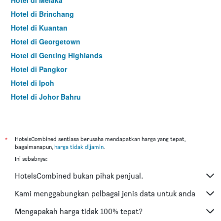
Hotel di Melaka
Hotel di Brinchang
Hotel di Kuantan
Hotel di Georgetown
Hotel di Genting Highlands
Hotel di Pangkor
Hotel di Ipoh
Hotel di Johor Bahru
Hotel di Hat Yai
Hotel di Kota Kinabalu
Hotel di Kuching
*
HotelsCombined sentiasa berusaha mendapatkan harga yang tepat,
bagaimanapun,
harga tidak dijamin
.
Hotel di Tokyo
Ini sebabnya:
Hotel di Batu Feringgi
HotelsCombined bukan pihak penjual.
Hotel di Bangkok
Hotel di Putrajaya
Kami menggabungkan pelbagai jenis data untuk anda
Hotel di Shah Alam
Mengapakah harga tidak 100% tepat?