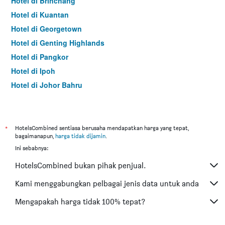
Hotel di Brinchang
Hotel di Kuantan
Hotel di Georgetown
Hotel di Genting Highlands
Hotel di Pangkor
Hotel di Ipoh
Hotel di Johor Bahru
Hotel di Hat Yai
Hotel di Kota Kinabalu
Hotel di Kuching
*
HotelsCombined sentiasa berusaha mendapatkan harga yang tepat,
bagaimanapun,
harga tidak dijamin
.
Hotel di Tokyo
Ini sebabnya:
Hotel di Batu Feringgi
HotelsCombined bukan pihak penjual.
Hotel di Bangkok
Hotel di Putrajaya
Kami menggabungkan pelbagai jenis data untuk anda
Hotel di Shah Alam
Mengapakah harga tidak 100% tepat?
Hotel di Kota Bharu