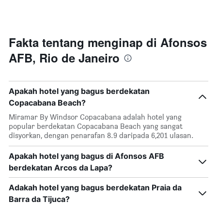
ditemui
Y
dalam
yang
3
memaparkan
hari
harga
lalu
Fakta tentang menginap di Afonsos
purata
yang
bilik
AFB, Rio de Janeiro
diagregatkan
malam
mengikut
ini
penarafan
yang
bintang
ditemui
Apakah hotel yang bagus berdekatan
Carta
dalam
Copacabana Beach?
mempunyai
3
1
hari
Miramar By Windsor Copacabana adalah hotel yang
paksi
lalu
popular berdekatan Copacabana Beach yang sangat
X
disyorkan, dengan penarafan 8.9 daripada 6,201 ulasan.
yang
memaparkan
Apakah hotel yang bagus di Afonsos AFB
kategori
hotel
berdekatan Arcos da Lapa?
mengikut
bintang.
Adakah hotel yang bagus berdekatan Praia da
Carta
Barra da Tijuca?
mempunyai
1