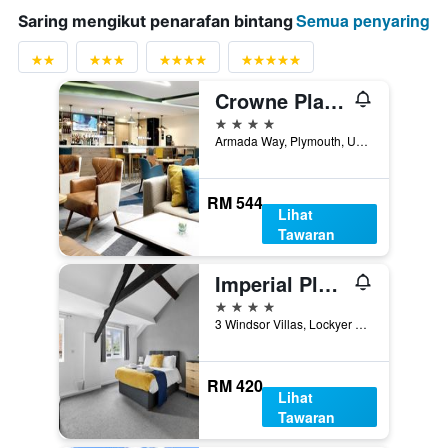
Semua penyaring
Saring mengikut penarafan bintang
Crowne Plaza Plymouth By IHG
4 bintang
Armada Way, Plymouth, United Kingdom
RM 544
Lihat
Tawaran
Imperial Plymouth
4 bintang
3 Windsor Villas, Lockyer Street, The Hoe, Plymouth, United Kingdom
RM 420
Lihat
Tawaran