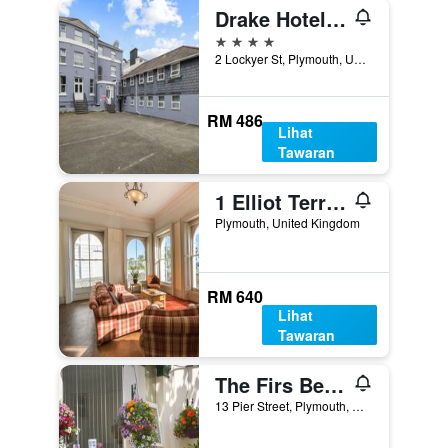
Drake Hotel Plymouth
4 bintang
2 Lockyer St, Plymouth, United Kingdom
RM 486
Lihat
Tawaran
1 Elliot Terrace
Plymouth, United Kingdom
RM 640
Lihat
Tawaran
The Firs Bed and Breakfast
13 Pier Street, Plymouth, United Kingdom