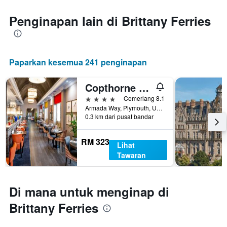
Penginapan lain di Brittany Ferries
Paparkan kesemua 241 penginapan
Copthorne Hotel Plymouth
4 bintang
Cemerlang 8.1
Armada Way, Plymouth, United Kingdom
0.3 km dari pusat bandar
RM 323
Lihat
Tawaran
Di mana untuk menginap di
Brittany Ferries