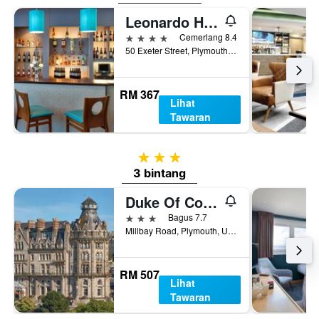
Leonardo Hotel Plymouth
4 bintang
Cemerlang 8.4
50 Exeter Street, Plymouth, United Kingdom
RM 367
Lihat
Tawaran
3 bintang
3 bintang
Duke Of Cornwall Hotel
3 bintang
Bagus 7.7
Millbay Road, Plymouth, United Kingdom
RM 507
Lihat
Tawaran