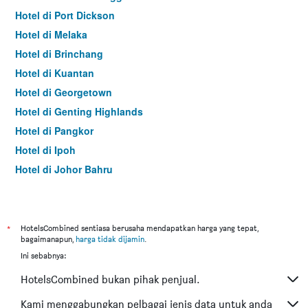
Hotel di Port Dickson
Hotel di Melaka
Hotel di Brinchang
Hotel di Kuantan
Hotel di Georgetown
Hotel di Genting Highlands
Hotel di Pangkor
Hotel di Ipoh
Hotel di Johor Bahru
Hotel di Hat Yai
Hotel di Kota Kinabalu
Hotel di Kuching
*
HotelsCombined sentiasa berusaha mendapatkan harga yang tepat,
bagaimanapun,
harga tidak dijamin
.
Hotel di Tokyo
Ini sebabnya:
Hotel di Batu Feringgi
HotelsCombined bukan pihak penjual.
Hotel di Bangkok
Hotel di Putrajaya
Kami menggabungkan pelbagai jenis data untuk anda