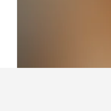
Laman Utama
Belgium
30,839
Flande