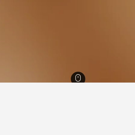
rs
21,513
East Flanders
1,678
Ghent
636
Wondelgem Station