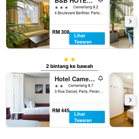
B&B HOTEL Paris 17 Batignolles
3 bintang
Cemerlang 8.2
4 Boulevard Berthier, Paris, Perancis
RM 308
Lihat
Tawaran
2 bintang
2 bintang ke bawah
Hotel Camelia International
2 bintang
Cemerlang 8.7
3 Rue Darcet, Paris, Perancis
RM 445
Lihat
Tawaran