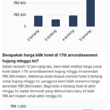
yang
graphic.
chart
RM 800
with
memaparkan
4
hari
bars.
dalam
RM 400
seminggu.
Carta
Carta
0
berikut
mempunyai
2-bintang
3-bintang
4-bintang
5-bintang
memaparkan
1
harga
paksi
End
purata
Y
of
satu
yang
interactive
bilik
chart
memaparkan
Berapakah harga bilik hotel di 17th arrondissement
malam
purata
ini
hujung minggu ini?
harga
yang
bilik
Dalam tempoh 72 jam yang lalu, kami telah melihat harga untuk
ditemui
hotel dalam 17th arrondissement hujung minggu ini serendah
dalam
RM 280/malam. Sekiranya anda khusus mencari hotel 3 bintang
3
untuk hujung minggu ini, pengguna kami telah menemui harga
hari
serendah RM 280/malam. Bagi hotel 4 bintang hotel di akhir
lalu
minggu ini, kadar termurah yang ditemui baru-baru ini ialah
yang
RM 441/malam untuk akhir minggu ini.
diagregatkan
mengikut
RM 1,200
penarafan