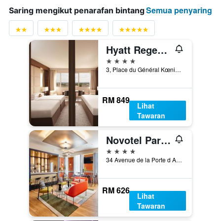
Semua penyaring
Saring mengikut penarafan bintang
Hyatt Regency Paris Etoile
4 bintang
3, Place du Général Kœnig, Paris, Perancis
RM 849
Lihat
Tawaran
Novotel Paris 17
4 bintang
34 Avenue de la Porte d Asnieres, Paris, Perancis
RM 626
Lihat
Tawaran