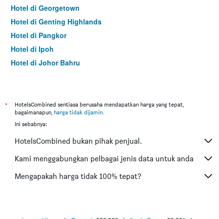
Hotel di Georgetown
Hotel di Genting Highlands
Hotel di Pangkor
Hotel di Ipoh
Hotel di Johor Bahru
Hotel di Hat Yai
Hotel di Kota Kinabalu
Hotel di Kuching
*
HotelsCombined sentiasa berusaha mendapatkan harga yang tepat,
bagaimanapun,
harga tidak dijamin
.
Hotel di Tokyo
Ini sebabnya:
Hotel di Batu Feringgi
HotelsCombined bukan pihak penjual.
Hotel di Bangkok
Hotel di Putrajaya
Kami menggabungkan pelbagai jenis data untuk anda
Hotel di Shah Alam
Mengapakah harga tidak 100% tepat?
Hotel di Kota Bharu
Hotel di Mersing
Hotel di Taiping