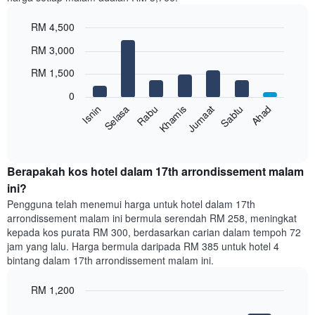
1
paksi
RM 4,500
X
yang
Bar
Chart
RM 3,000
memaparkan
graphic.
chart
with
bulan.
RM 1,500
7
Carta
bars.
mempunyai
0
1
Sabtu
Khamis
Selasa
Ahad
Jumaat
Rabu
Isnin
Carta
paksi
berikut
End
Y
of
memaparkan
yang
interactive
harga
chart
memaparkan
purata
Berapakah kos hotel dalam 17th arrondissement malam
harga
bilik
ini?
purata
setiap
bilik
Pengguna telah menemui harga untuk hotel dalam 17th
hari
arrondissement malam ini bermula serendah RM 258, meningkat
dalam
kepada kos purata RM 300, berdasarkan carian dalam tempoh 72
seminggu
jam yang lalu. Harga bermula daripada RM 385 untuk hotel 4
Carta
bintang dalam 17th arrondissement malam ini.
mempunyai
1
paksi
RM 1,200
X
Bar
Chart