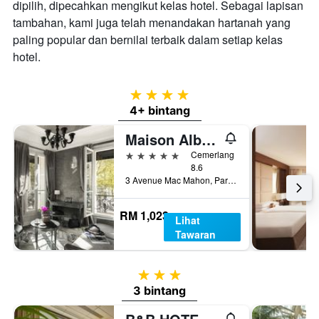
dipilih, dipecahkan mengikut kelas hotel. Sebagai lapisan
tambahan, kami juga telah menandakan hartanah yang
paling popular dan bernilai terbaik dalam setiap kelas
hotel.
4 bintang
4+ bintang
Maison Albar Hotels Le Champs-Elysées
5 bintang
Cemerlang
8.6
3 Avenue Mac Mahon, Paris, Perancis
RM 1,023
Lihat
Tawaran
3 bintang
3 bintang