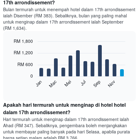
17th arrondissement?
Bulan termurah untuk menempah hotel dalam 17th arrondissement
ialah Disember (RM 383). Sebaliknya, bulan yang paling mahal
untuk menginap dalam 17th arrondissement ialah September
(RM 1,634).
RM 1,800
Bar
Chart
RM 1,200
graphic.
chart
with
12
RM 600
bars.
0
Carta
Mei
Nov
Mac
Sep
Jul
Jan
berikut
End
of
memaparkan
interactive
harga
chart
purata
Apakah hari termurah untuk menginap di hotel hotel
bilik
dalam 17th arrondissement?
setiap
Hari termurah untuk menginap dalam 17th arrondissement ialah
bulan
Ahad (RM 347). Sebaliknya, pengembara boleh menjangkakan
Carta
untuk membayar paling banyak pada hari Selasa, apabila purata
mempunyai
harga setiap malam adalah RM 3,766.