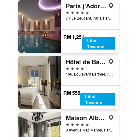
Paris j'Adore Hotel & Spa
5 bintang
7 Rue Beudant, Paris, Perancis
RM 1,251
Lihat
Tawaran
Hôtel de Banville
4 bintang
166, Boulevard Berthier, Paris, Perancis
RM 559
Lihat
Tawaran
Maison Albar Hotels Le Champs-Elysées
5 bintang
3 Avenue Mac Mahon, Paris, Perancis