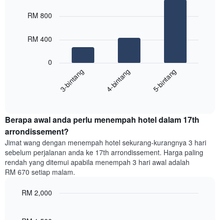
bintang
Bar
Chart
Carta
graphic.
chart
RM 800
with
mempunyai
3
1
bars.
RM 400
paksi
X
Carta
yang
0
berikut
menunjukkan
4-bintang
5-bintang
3-bintang
memaparkan
kategori
purata
hotel
End
harga
mengikut
of
bilik
interactive
bintang.
hujung
chart
Carta
Berapa awal anda perlu menempah hotel dalam 17th
minggu
mempunyai
ini
arrondissement?
1
yang
paksi
Jimat wang dengan menempah hotel sekurang-kurangnya 3 hari
ditemui
Y
sebelum perjalanan anda ke 17th arrondissement. Harga paling
dalam
yang
rendah yang ditemui apabila menempah 3 hari awal adalah
3
memaparkan
RM 670 setiap malam.
hari
harga
lalu
purata
RM 2,000
yang
bilik
diagregatkan
Line
Chart
malam
graphic.
chart
mengikut
ini
with