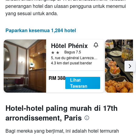
minggu
penerangan hotel dan ulasan pengguna untuk menemui
penginapan
ini
Carta
yang sesuai untuk anda.
yang
mempunyai
ditemui
1
dalam
paksi
Paparkan kesemua 1,284 hotel
3
Y
hari
yang
Hôtel Phénix
lalu
memaparkan
harga
2 bintang
Bagus 7.5
purata
5, rue du général Lanrezac, Paris, Perancis
4.3 km dari pusat bandar
bilik
RM 388
Lihat
Tawaran
Hotel-hotel paling murah di 17th
arrondissement, Paris
Bagi mereka yang berjimat, ini adalah hotel termurah