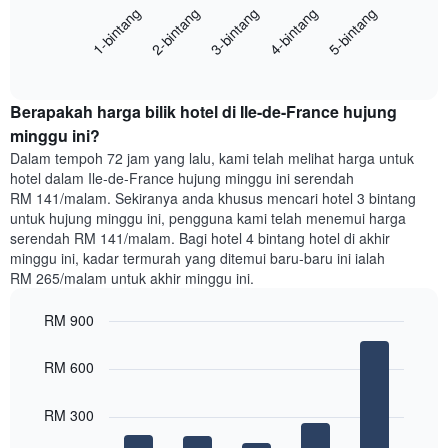
Carta
1-bintang
2-bintang
3-bintang
4-bintang
5-bintang
memaparkan
mempunyai
harga
1
End
purata
paksi
of
satu
interactive
Y
bilik
chart
yang
Berapakah harga bilik hotel di Ile-de-France hujung
malam
memaparkan
ini
minggu ini?
purata
yang
Dalam tempoh 72 jam yang lalu, kami telah melihat harga untuk
harga
ditemui
hotel dalam Ile-de-France hujung minggu ini serendah
bilik
dalam
RM 141/malam. Sekiranya anda khusus mencari hotel 3 bintang
3
untuk hujung minggu ini, pengguna kami telah menemui harga
hari
serendah RM 141/malam. Bagi hotel 4 bintang hotel di akhir
lalu
minggu ini, kadar termurah yang ditemui baru-baru ini ialah
yang
RM 265/malam untuk akhir minggu ini.
diagregatkan
mengikut
RM 900
penarafan
bintang
Bar
Chart
Carta
graphic.
chart
RM 600
with
mempunyai
5
1
bars.
RM 300
paksi
X
Carta