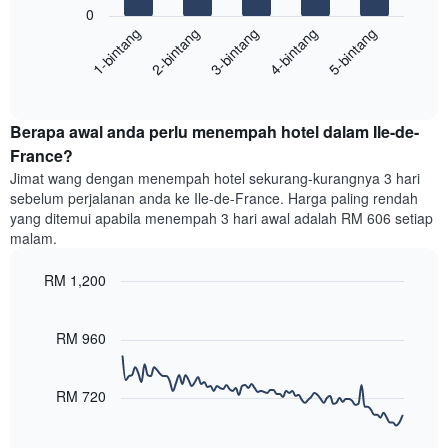
yang
0
berikut
menunjukkan
1-bintang
2-bintang
3-bintang
4-bintang
5-bintang
memaparkan
kategori
purata
hotel
End
harga
mengikut
of
bilik
interactive
bintang.
hujung
chart
Carta
Berapa awal anda perlu menempah hotel dalam Ile-de-
minggu
mempunyai
ini
France?
1
yang
paksi
Jimat wang dengan menempah hotel sekurang-kurangnya 3 hari
ditemui
Y
sebelum perjalanan anda ke Ile-de-France. Harga paling rendah
dalam
yang
yang ditemui apabila menempah 3 hari awal adalah RM 606 setiap
3
memaparkan
malam.
hari
harga
lalu
purata
RM 1,200
yang
bilik
diagregatkan
Line
Chart
malam
graphic.
chart
mengikut
ini
with
RM 960
penarafan
yang
90
bintang
ditemui
data
Carta
points.
dalam
RM 720
mempunyai
3
1
Carta
hari
paksi
berikut
lalu