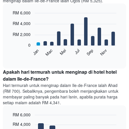
menginap dalam Ile-de-France ialah Ogos (RM 5,325).
RM 6,000
Bar
Chart
RM 4,000
graphic.
chart
with
12
RM 2,000
bars.
0
Carta
Mei
Nov
Mac
Sep
Jul
Jan
berikut
End
of
memaparkan
interactive
harga
chart
purata
Apakah hari termurah untuk menginap di hotel hotel
bilik
dalam Ile-de-France?
setiap
Hari termurah untuk menginap dalam Ile-de-France ialah Ahad
bulan
(RM 700). Sebaliknya, pengembara boleh menjangkakan untuk
Carta
membayar paling banyak pada hari Isnin, apabila purata harga
mempunyai
setiap malam adalah RM 4,341.
1
paksi
RM 6,000
X
yang
Bar
Chart
RM 4,000
memaparkan
graphic.
chart