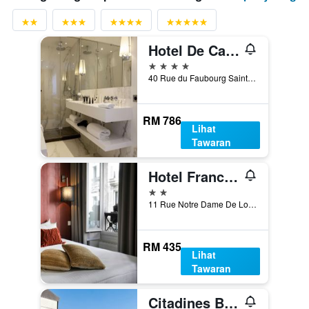
Hotel De Castiglione
4 bintang
40 Rue du Faubourg Saint-Honoré, Paris, Perancis
RM 786
Lihat
Tawaran
Hotel France Albion
2 bintang
11 Rue Notre Dame De Lorette, Paris, Perancis
RM 435
Lihat
Tawaran
Citadines Bastille Marais Paris