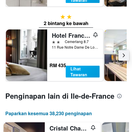
Tawaran
2 bintang
2 bintang ke bawah
Hotel France Albion
2 bintang
Cemerlang 8.7
11 Rue Notre Dame De Lorette, Paris, Perancis
RM 435
Lihat
Tawaran
Penginapan lain di Ile-de-France
Paparkan kesemua 38,230 penginapan
Cristal Champs-Elysées Hotel