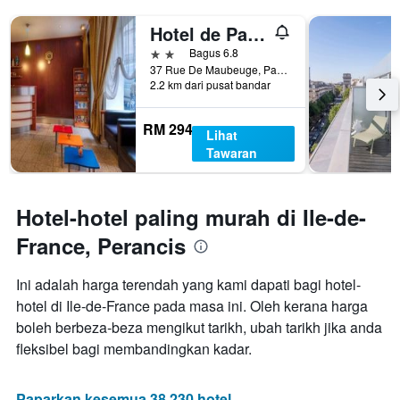
Y
hari
yang
Hotel de Paris Opéra
lalu
memaparkan
harga
2 bintang
Bagus 6.8
purata
37 Rue De Maubeuge, Paris, Perancis
2.2 km dari pusat bandar
bilik
RM 294
Lihat
Tawaran
Hotel-hotel paling murah di Ile-de-
France, Perancis
Ini adalah harga terendah yang kami dapati bagi hotel-
hotel di Ile-de-France pada masa ini. Oleh kerana harga
boleh berbeza-beza mengikut tarikh, ubah tarikh jika anda
fleksibel bagi membandingkan kadar.
Paparkan kesemua 38,230 hotel