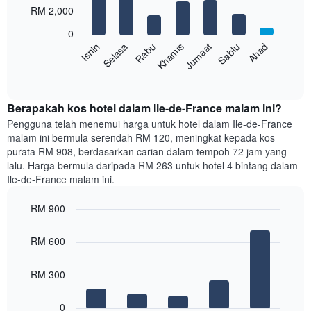
with
bulan.
RM 2,000
7
Carta
bars.
mempunyai
0
1
Sabtu
Khamis
Selasa
Ahad
Jumaat
Rabu
Isnin
Carta
paksi
berikut
End
Y
of
memaparkan
yang
interactive
harga
chart
memaparkan
purata
Berapakah kos hotel dalam Ile-de-France malam ini?
harga
bilik
Pengguna telah menemui harga untuk hotel dalam Ile-de-France
purata
setiap
bilik
malam ini bermula serendah RM 120, meningkat kepada kos
hari
purata RM 908, berdasarkan carian dalam tempoh 72 jam yang
dalam
lalu. Harga bermula daripada RM 263 untuk hotel 4 bintang dalam
seminggu
Ile-de-France malam ini.
Carta
mempunyai
RM 900
1
paksi
Bar
Chart
graphic.
chart
X
RM 600
with
yang
5
memaparkan
bars.
RM 300
hari
dalam
Carta
seminggu.
0
berikut