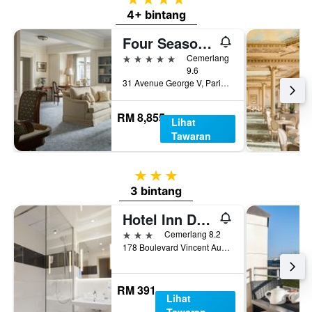
4+ bintang
Four Seasons Hotel George V
5 bintang
Cemerlang
9.6
31 Avenue George V, Paris, Perancis
RM 8,855
Lihat
Tawaran
3 bintang
3 bintang
Hotel Inn Design Paris Place d'Italie
3 bintang
Cemerlang 8.2
178 Boulevard Vincent Auriol, Paris, Perancis
RM 391
Lihat