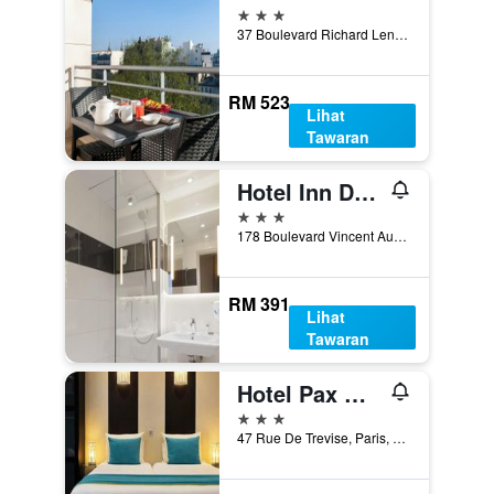
3 bintang
37 Boulevard Richard Lenoir, Paris, Perancis
RM 523
Lihat
Tawaran
Hotel Inn Design Paris Place d'Italie
3 bintang
178 Boulevard Vincent Auriol, Paris, Perancis
RM 391
Lihat
Tawaran
Hotel Pax Opera
3 bintang
47 Rue De Trevise, Paris, Perancis