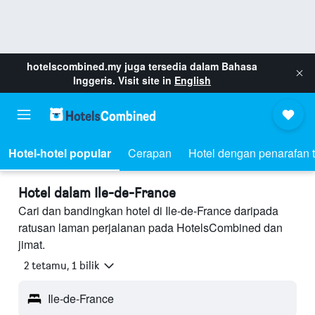
hotelscombined.my
juga tersedia dalam Bahasa
Inggeris. Visit site in
English
Hotel-hotel popular
Cerapan
Hotel dengan penarafan t
Hotel dalam Ile-de-France
Cari dan bandingkan hotel di Ile-de-France daripada
ratusan laman perjalanan pada HotelsCombined dan
jimat.
2 tetamu, 1 bilik
Ile-de-France