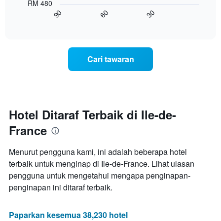
RM 480
X
menunjukkan
60
30
90
yang
bagaimana
End
memaparkan
of
harga
interactive
kategori
bilik
chart
hotel
berubah
mengikut
menjelang
Cari tawaran
bintang.
tarikh
Carta
menginap
mempunyai
Carta
1
mempunyai
paksi
1
Y
paksi
Hotel Ditaraf Terbaik di Ile-de-
yang
X
memaparkan
France
yang
harga
memaparkan
purata
bilangan
Menurut pengguna kami, ini adalah beberapa hotel
bilik
hari
hujung
terbaik untuk menginap di Ile-de-France. Lihat ulasan
sebelum
minggu
pengguna untuk mengetahui mengapa penginapan-
penginapan
ini
Carta
penginapan ini ditaraf terbaik.
yang
mempunyai
ditemui
1
dalam
paksi
Paparkan kesemua 38,230 hotel
3