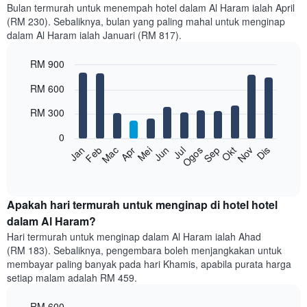
Bulan termurah untuk menempah hotel dalam Al Haram ialah April
(RM 230). Sebaliknya, bulan yang paling mahal untuk menginap
dalam Al Haram ialah Januari (RM 817).
RM 900
Bar
Chart
RM 600
graphic.
chart
with
RM 300
12
bars.
0
Feb
Mei
Ogos
Nov
Mac
Jun
Sep
Dis
Jan
Apr
Jul
Okt
Carta
berikut
End
of
memaparkan
interactive
harga
chart
purata
Apakah hari termurah untuk menginap di hotel hotel
bilik
dalam Al Haram?
setiap
Hari termurah untuk menginap dalam Al Haram ialah Ahad
bulan
(RM 183). Sebaliknya, pengembara boleh menjangkakan untuk
Carta
membayar paling banyak pada hari Khamis, apabila purata harga
mempunyai
setiap malam adalah RM 459.
1
paksi
RM 600
X