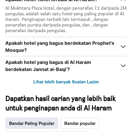
hari
dalam
Al Mukhtara Plaza Hotel, dengan penarafan 7.1 daripada 234
seminggu.
pengulas, adalah salah satu hotel yang paling popular di Al
Carta
Haram. Penginapan terbaik lain termasuk , dengan
mempunyai
penarafan purata daripada pengulas, dan , dengan
1
penarafan daripada pengulas.
paksi
Y
Apakah hotel yang bagus berdekatan Prophet's
yang
Mosque?
memaparkan
purata
harga
Apakah hotel yang bagus di Al Haram
bilik
berdekatan Jannat al-Baqi‘?
Lihat lebih banyak Soalan Lazim
Dapatkan hasil carian yang lebih baik
untuk penginapan anda di Al Haram
Bandar Paling Popular
Bandar popular