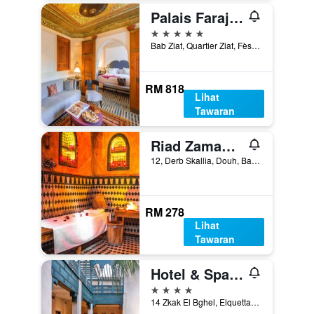
Palais Faraj Suites & Spa
5 bintang
Bab Ziat, Quartier Ziat, Fès Médina, Fez, Morocco
RM 818
Lihat
Tawaran
Riad Zamane Fès - Boutique & Spa
12, Derb Skallia, Douh, Batha, Fez, Morocco
RM 278
Lihat
Tawaran
Hotel & Spa Dar Bensouda
4 bintang
14 Zkak El Bghel, Elquettanine, Fez, Morocco