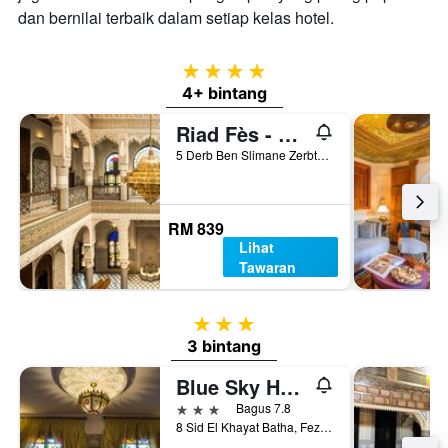
dan bernilai terbaik dalam setiap kelas hotel.
4 bintang
4+ bintang
Riad Fès - Relais & Châteaux
5 Derb Ben Slimane Zerbtana, Fez, Morocco
RM 839
Lihat
Tawaran
3 bintang
3 bintang
Blue Sky Hôtel
3 bintang
Bagus 7.8
8 Sid El Khayat Batha, Fez, Morocco