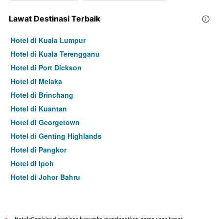
Lawat Destinasi Terbaik
Hotel di Kuala Lumpur
Hotel di Kuala Terengganu
Hotel di Port Dickson
Hotel di Melaka
Hotel di Brinchang
Hotel di Kuantan
Hotel di Georgetown
Hotel di Genting Highlands
Hotel di Pangkor
Hotel di Ipoh
Hotel di Johor Bahru
Hotel di Hat Yai
Hotel di Kota Kinabalu
Hotel di Kuching
HotelsCombined sentiasa berusaha mendapatkan harga yang tepat,