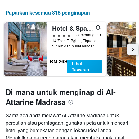
Paparkan kesemua 818 penginapan
Hotel & Spa Dar Bensouda
4 bintang
Cemerlang 9.0
14 Zkak El Bghel, Elquettanine, Fez, Morocco
5.7 km dari pusat bandar
RM 269
Lihat
Tawaran
Di mana untuk menginap di Al-
Attarine Madrasa
Sama ada anda melawat Al-Attarine Madrasa untuk
percutian atau perniagaan, gunakan peta untuk mencari
hotel yang berdekatan dengan lokasi ideal anda.
Mengklik nama penginapan akan membuka maklumat