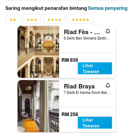
Semua penyaring
Saring mengikut penarafan bintang
Riad Fès - Relais & Châteaux
5 Derb Ben Slimane Zerbtana, Fez, Morocco
RM 839
Lihat
Tawaran
Riad Braya
7 Derb El Hamia Douh Batha, Fez, Morocco
RM 258
Lihat
Tawaran