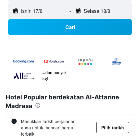
Isnin 17/8
-
Selasa 18/8
Cari
...dan banyak
lagi
Hotel Popular berdekatan Al-Attarine
Madrasa
Masukkan tarikh perjalanan
anda untuk mencari harga
Pilih tarikh
terbaik.