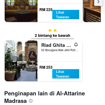
RM 225
Lihat
Tawaran
2 bintang
2 bintang ke bawah
Riad Ghita Palace
52 Bouajjara Bab Jdid Rcif Fes, Fez, Morocco
RM 253
Lihat
Tawaran
Penginapan lain di Al-Attarine
Madrasa