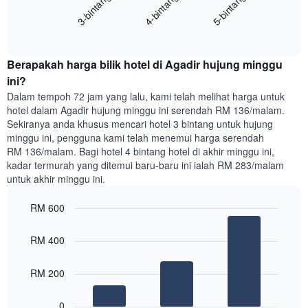
4-bintang
5-bintang
3-bintang
mempunyai
harga
1
End
purata
paksi
of
satu
interactive
Y
bilik
chart
yang
Berapakah harga bilik hotel di Agadir hujung minggu
malam
memaparkan
ini
ini?
purata
yang
Dalam tempoh 72 jam yang lalu, kami telah melihat harga untuk
harga
ditemui
hotel dalam Agadir hujung minggu ini serendah RM 136/malam.
bilik
dalam
Sekiranya anda khusus mencari hotel 3 bintang untuk hujung
3
minggu ini, pengguna kami telah menemui harga serendah
hari
RM 136/malam. Bagi hotel 4 bintang hotel di akhir minggu ini,
lalu
kadar termurah yang ditemui baru-baru ini ialah RM 283/malam
yang
untuk akhir minggu ini.
diagregatkan
mengikut
RM 600
penarafan
bintang
Bar
Chart
Carta
graphic.
chart
RM 400
with
mempunyai
3
1
bars.
RM 200
paksi
X
Carta
yang
0
berikut