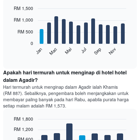
RM 1,500
Bar
Chart
RM 1,000
graphic.
chart
with
12
RM 500
bars.
0
Carta
Mei
Nov
Mac
Sep
Jul
Jan
berikut
End
of
memaparkan
interactive
harga
chart
purata
Apakah hari termurah untuk menginap di hotel hotel
bilik
dalam Agadir?
setiap
Hari termurah untuk menginap dalam Agadir ialah Khamis
bulan
(RM 887). Sebaliknya, pengembara boleh menjangkakan untuk
Carta
membayar paling banyak pada hari Rabu, apabila purata harga
mempunyai
setiap malam adalah RM 1,573.
1
paksi
RM 1,800
X
yang
Bar
Chart
RM 1,200
memaparkan
graphic.
chart
with
bulan.
RM 600