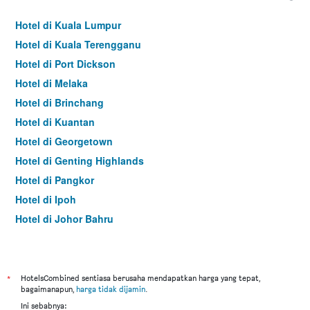
Hotel di Kuala Lumpur
Hotel di Kuala Terengganu
Hotel di Port Dickson
Hotel di Melaka
Hotel di Brinchang
Hotel di Kuantan
Hotel di Georgetown
Hotel di Genting Highlands
Hotel di Pangkor
Hotel di Ipoh
Hotel di Johor Bahru
Hotel di Hat Yai
Hotel di Kota Kinabalu
Hotel di Kuching
*
HotelsCombined sentiasa berusaha mendapatkan harga yang tepat,
bagaimanapun,
harga tidak dijamin
.
Hotel di Tokyo
Ini sebabnya: