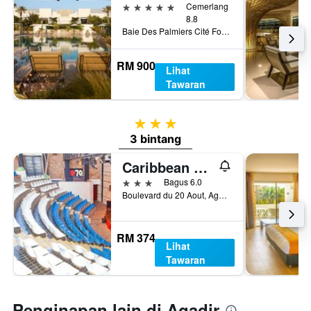
5 bintang
Cemerlang
8.8
Baie Des Palmiers Cité Founty P5 Secteur Touristique, Agadir, Morocco
RM 900
Lihat
Tawaran
3 bintang
3 bintang
Caribbean Village Agador
3 bintang
Bagus 6.0
Boulevard du 20 Aout, Agadir, Morocco
RM 374
Lihat
Tawaran
Penginapan lain di Agadir