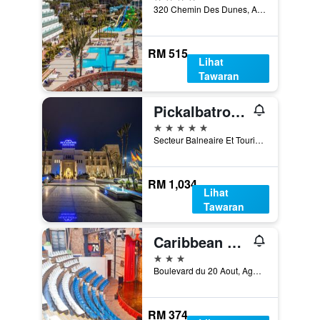
320 Chemin Des Dunes, Agadir, Morocco
RM 515
Lihat
Tawaran
Pickalbatros Palais Des Roses
5 bintang
Secteur Balneaire Et Touristique, Cite F 1, Agadir, Morocco
RM 1,034
Lihat
Tawaran
Caribbean Village Agador
3 bintang
Boulevard du 20 Aout, Agadir, Morocco
RM 374