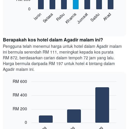
7
Carta
bars.
mempunyai
0
1
Sabtu
Khamis
Selasa
Ahad
Jumaat
Rabu
Isnin
Carta
paksi
berikut
End
Y
of
memaparkan
yang
interactive
harga
chart
memaparkan
purata
Berapakah kos hotel dalam Agadir malam ini?
harga
bilik
Pengguna telah menemui harga untuk hotel dalam Agadir malam
purata
setiap
bilik
ini bermula serendah RM 111, meningkat kepada kos purata
hari
RM 872, berdasarkan carian dalam tempoh 72 jam yang lalu.
dalam
Harga bermula daripada RM 197 untuk hotel 4 bintang dalam
seminggu
Agadir malam ini.
Carta
mempunyai
RM 600
1
paksi
Bar
Chart
graphic.
chart
X
RM 400
with
yang
3
memaparkan
bars.
RM 200
hari
dalam
Carta
seminggu.
0
berikut
Carta
memaparkan