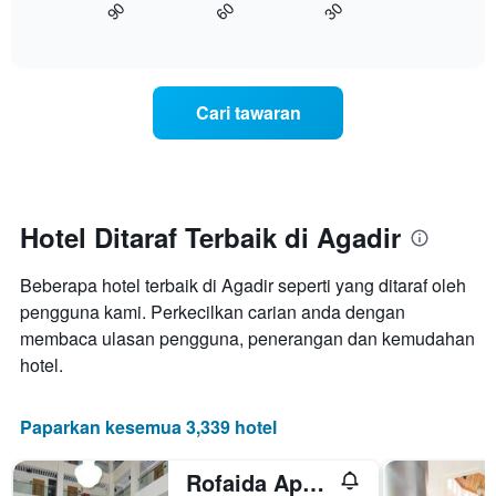
90
60
30
yang
bagaimana
End
memaparkan
of
harga
interactive
kategori
bilik
chart
hotel
berubah
mengikut
menjelang
Cari tawaran
bintang.
tarikh
Carta
menginap
mempunyai
Carta
1
mempunyai
paksi
1
Y
paksi
Hotel Ditaraf Terbaik di Agadir
yang
X
memaparkan
yang
harga
Beberapa hotel terbaik di Agadir seperti yang ditaraf oleh
memaparkan
purata
bilangan
pengguna kami. Perkecilkan carian anda dengan
bilik
hari
membaca ulasan pengguna, penerangan dan kemudahan
hujung
sebelum
hotel.
minggu
penginapan
ini
Carta
yang
mempunyai
Paparkan kesemua 3,339 hotel
ditemui
1
dalam
paksi
3
Rofaida Appart'Hotel
Y
hari