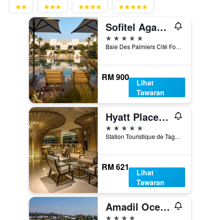
Sofitel Agadir Thalassa sea & spa
5 bintang
Baie Des Palmiers Cité Founty P5 Secteur Touristique, Agadir, Morocco
RM 900
Lihat
Tawaran
Hyatt Place Taghazout Bay
5 bintang
Station Touristique de Taghazout Bay Km 17, Route d'Essaouira, Agadir, Morocco
RM 621
Lihat
Tawaran
Amadil Ocean Club
4 bintang