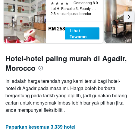
yang
4 bintang
Cemerlang 8.0
lalu
memaparkan
Lot H, Parcelle 3, Founty, Agadir, Morocco
harga
2.6 km dari pusat bandar
purata
bilik
RM 258
Lihat
Tawaran
Hotel-hotel paling murah di Agadir,
Morocco
Ini adalah harga terendah yang kami temui bagi hotel-
hotel di Agadir pada masa ini. Harga boleh berbeza
bergantung pada tarikh yang dipilih, jadi gunakan borang
carian untuk menyemak imbas lebih banyak pilihan jika
anda mempunyai fleksibiliti.
Paparkan kesemua 3,339 hotel