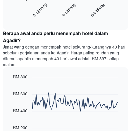
menunjukkan
4-bintang
5-bintang
3-bintang
memaparkan
kategori
purata
hotel
End
harga
mengikut
of
bilik
interactive
bintang.
hujung
chart
Carta
Berapa awal anda perlu menempah hotel dalam
minggu
mempunyai
ini
Agadir?
1
yang
paksi
Jimat wang dengan menempah hotel sekurang-kurangnya 40 hari
ditemui
Y
sebelum perjalanan anda ke Agadir. Harga paling rendah yang
dalam
yang
ditemui apabila menempah 40 hari awal adalah RM 397 setiap
3
memaparkan
malam.
hari
harga
lalu
purata
RM 800
yang
bilik
diagregatkan
Line
Chart
malam
graphic.
chart
mengikut
ini
with
RM 600
penarafan
yang
90
bintang
ditemui
data
Carta
points.
dalam
RM 400
mempunyai
3
1
Carta
hari
paksi
berikut
lalu
RM 200
X
menunjukkan