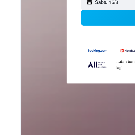
Sabtu 15/8
...dan ba
lagi