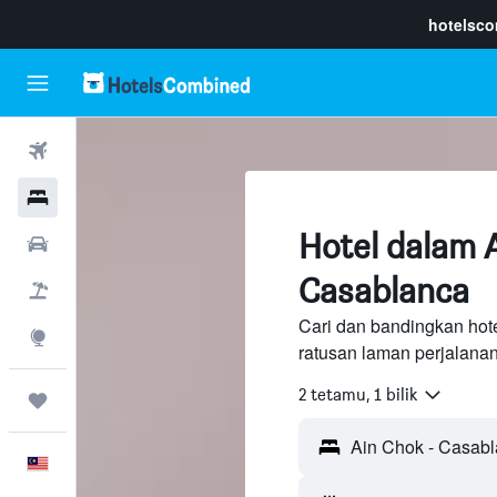
hotelsc
Penerbangan
Hotel
Hotel dalam 
Sewaan Kereta
Casablanca
Pakej
Cari dan bandingkan hot
Eksplorasi
ratusan laman perjalana
2 tetamu, 1 bilik
Perjalanan
Melayu