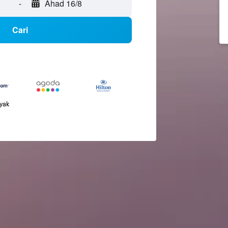
-
Ahad 16/8
Cari
nyak