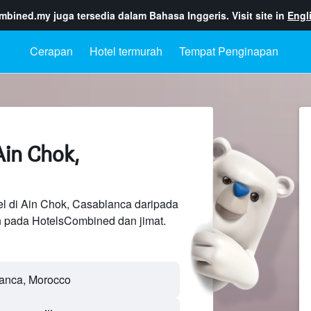
ombined.my
juga tersedia dalam Bahasa Inggeris. Visit site in
Engl
Cerapan
Hotel termurah
Tempat Penginapan
Ain Chok,
el di Ain Chok, Casablanca daripada
n pada HotelsCombined dan jimat.