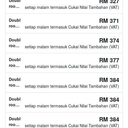
RM 327
Double
room,
setiap malam termasuk Cukai Nilai Tambahan (VAT)
jenis
katil
RM 371
Double
tidak
room,
setiap malam termasuk Cukai Nilai Tambahan (VAT)
diketahui
jenis
katil
RM 374
Double
tidak
room,
setiap malam termasuk Cukai Nilai Tambahan (VAT)
diketahui
jenis
katil
RM 377
Double
tidak
room,
setiap malam termasuk Cukai Nilai Tambahan (VAT)
diketahui
1
katil
RM 384
Double
twin
room,
setiap malam termasuk Cukai Nilai Tambahan (VAT)
jenis
katil
RM 384
Double
tidak
room,
setiap malam termasuk Cukai Nilai Tambahan (VAT)
diketahui
jenis
katil
RM 384
Double
tidak
room,
setiap malam termasuk Cukai Nilai Tambahan (VAT)
diketahui