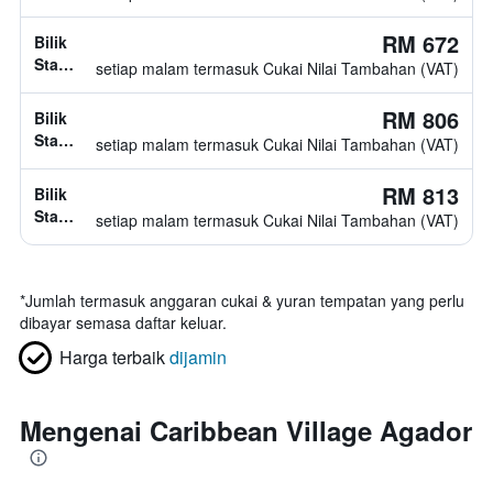
diketahui
jenis
katil
RM 672
Bilik
tidak
Standard,
setiap malam termasuk Cukai Nilai Tambahan (VAT)
diketahui
jenis
katil
RM 806
Bilik
tidak
Standard,
setiap malam termasuk Cukai Nilai Tambahan (VAT)
diketahui
jenis
katil
RM 813
Bilik
tidak
Standard,
setiap malam termasuk Cukai Nilai Tambahan (VAT)
diketahui
jenis
katil
tidak
*
Jumlah termasuk anggaran cukai & yuran tempatan yang perlu
diketahui
dibayar semasa daftar keluar.
Harga terbaik
dijamin
Mengenai Caribbean Village Agador