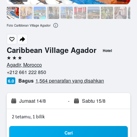
Foto Caribbean Village Agador
Caribbean Village Agador
Hotel
3 bintang
Agadir, Morocco
+212 661 222 850
Bagus
1,564 penarafan yang disahkan
6.0
Jumaat 14/8
-
Sabtu 15/8
2 tetamu, 1 bilik
Cari