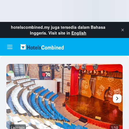
hotelscombined.my
juga tersedia dalam Bahasa
Inggeris. Visit site in
English
Lain-lain
1/10
L