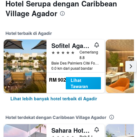
Hotel Serupa dengan Caribbean
Village Agador
Hotel terbaik di Agadir
Sofitel Agadir Thalassa sea & spa
5 bintang
Cemerlang
8.8
Baie Des Palmiers Cité Founty P5 Secteur Touristique, Agadir, Morocco
0.0 km dari pusat bandar
RM 902
Lihat
Tawaran
Lihat lebih banyak hotel terbaik di Agadir
Hotel terdekat dengan Caribbean Village Agador
Sahara Hotel Agadir - Adults Only
5 bintang
Baik 5.1