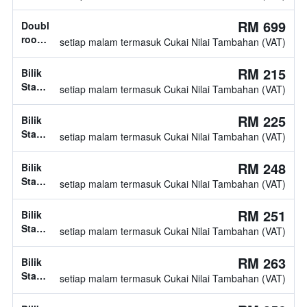
jenis
katil
RM 699
Double
tidak
room,
setiap malam termasuk Cukai Nilai Tambahan (VAT)
diketahui
1
katil
RM 215
Bilik
twin
Standard,
setiap malam termasuk Cukai Nilai Tambahan (VAT)
jenis
katil
RM 225
Bilik
tidak
Standard,
setiap malam termasuk Cukai Nilai Tambahan (VAT)
diketahui
jenis
katil
RM 248
Bilik
tidak
Standard,
setiap malam termasuk Cukai Nilai Tambahan (VAT)
diketahui
jenis
katil
RM 251
Bilik
tidak
Standard,
setiap malam termasuk Cukai Nilai Tambahan (VAT)
diketahui
jenis
katil
RM 263
Bilik
tidak
Standard,
setiap malam termasuk Cukai Nilai Tambahan (VAT)
diketahui
jenis
katil