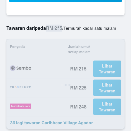
Tawaran daripada
RM 215
/
Termurah kadar satu malam
Penyedia
Jumlah untuk
setiap malam
Lihat
RM 215
Tawaran
Lihat
RM 225
Tawaran
Lihat
RM 248
Tawaran
36 lagi tawaran Caribbean Village Agador