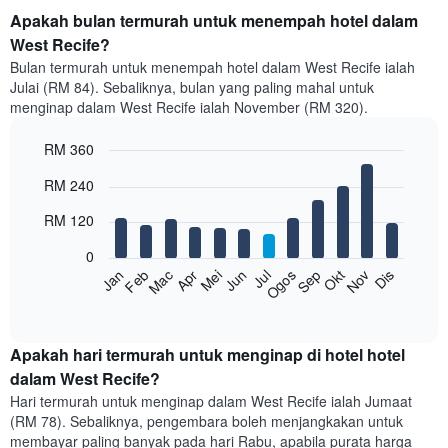
Apakah bulan termurah untuk menempah hotel dalam
West Recife?
Bulan termurah untuk menempah hotel dalam West Recife ialah
Julai (RM 84). Sebaliknya, bulan yang paling mahal untuk
menginap dalam West Recife ialah November (RM 320).
RM 360
Bar
Chart
RM 240
graphic.
chart
with
RM 120
12
bars.
0
Feb
Mei
Ogos
Nov
Mac
Jun
Sep
Dis
Jan
Apr
Jul
Okt
Carta
berikut
End
of
memaparkan
interactive
harga
chart
purata
Apakah hari termurah untuk menginap di hotel hotel
bilik
dalam West Recife?
setiap
Hari termurah untuk menginap dalam West Recife ialah Jumaat
bulan
(RM 78). Sebaliknya, pengembara boleh menjangkakan untuk
Carta
membayar paling banyak pada hari Rabu, apabila purata harga
mempunyai