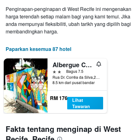
yang
Penginapan-penginapan di West Recife ini mengenakan
memaparkan
harga terendah setiap malam bagi yang kami temui. Jika
hari
anda mempunyai fleksibiliti, ubah tarikh yang dipilih bagi
dalam
seminggu.
membandingkan harga.
Carta
mempunyai
1
Paparkan kesemua 87 hotel
paksi
Y
Albergue Cultural São Salomão
yang
memaparkan
2 bintang
Bagus 7.5
purata
Rua Dr. Corrêa da Silva,267, Recife, Brazil
8.5 km dari pusat bandar
harga
bilik
RM 176
Lihat
Tawaran
Fakta tentang menginap di West
Recife, Recife