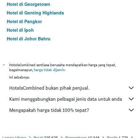
Hotel di Georgetown
Hotel di Genting Highlands
Hotel di Pangkor
Hotel di Ipoh
Hotel di Johor Bahru
Hotel di Hat Yai
Hotel di Kota Kinabalu
Hotel di Kuching
*
HotelsCombined sentiasa berusaha mendapatkan harga yang tepat,
bagaimanapun,
harga tidak dijamin
.
Hotel di Tokyo
Ini sebabnya:
Hotel di Batu Feringgi
HotelsCombined bukan pihak penjual.
Hotel di Bangkok
Hotel di Putrajaya
Kami menggabungkan pelbagai jenis data untuk anda
Hotel di Shah Alam
Mengapakah harga tidak 100% tepat?
Hotel di Kota Bharu
Hotel di Mersing
Hotel di Taiping
Laman Utama
Brazil
225,625
Pernambuco
10,348
Recife
1,776