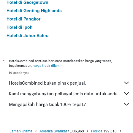
Hotel di Georgetown
Hotel di Genting Highlands
Hotel di Pangkor
Hotel di Ipoh
Hotel di Johor Bahru
Hotel di Hat Yai
Hotel di Kota Kinabalu
Hotel di Kuching
*
HotelsCombined sentiasa berusaha mendapatkan harga yang tepat,
bagaimanapun,
harga tidak dijamin
.
Hotel di Tokyo
Ini sebabnya:
Hotel di Batu Feringgi
HotelsCombined bukan pihak penjual.
Hotel di Bangkok
Hotel di Putrajaya
Kami menggabungkan pelbagai jenis data untuk anda
Hotel di Shah Alam
Mengapakah harga tidak 100% tepat?
Hotel di Kota Bharu
Hotel di Mersing
Hotel di Taiping
Laman Utama
Amerika Syarikat
1,006,963
Florida
199,510