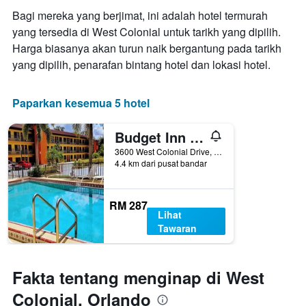
yang
Bagi mereka yang berjimat, ini adalah hotel termurah
memaparkan
yang tersedia di West Colonial untuk tarikh yang dipilih.
hari
Harga biasanya akan turun naik bergantung pada tarikh
dalam
seminggu.
yang dipilih, penarafan bintang hotel dan lokasi hotel.
Carta
mempunyai
1
Paparkan kesemua 5 hotel
paksi
Y
Budget Inn - Orlando
yang
memaparkan
3600 West Colonial Drive, Orlando, FL, Amerika Syarikat
4.4 km dari pusat bandar
purata
harga
bilik
RM 287
Lihat
Tawaran
Fakta tentang menginap di West
Colonial, Orlando