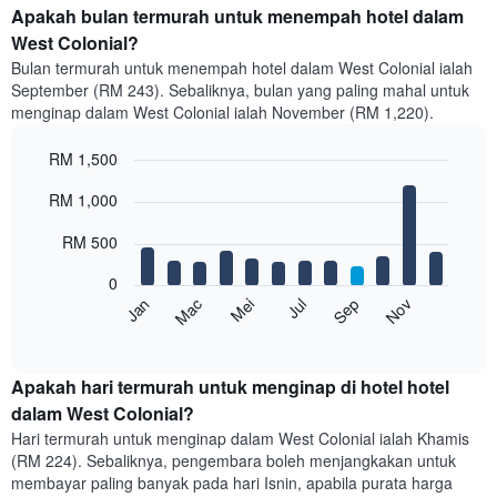
Apakah bulan termurah untuk menempah hotel dalam
West Colonial?
Bulan termurah untuk menempah hotel dalam West Colonial ialah
September (RM 243). Sebaliknya, bulan yang paling mahal untuk
menginap dalam West Colonial ialah November (RM 1,220).
RM 1,500
Bar
Chart
RM 1,000
graphic.
chart
with
12
RM 500
bars.
0
Carta
Mei
Nov
Mac
Sep
Jan
Jul
berikut
End
of
memaparkan
interactive
harga
chart
purata
Apakah hari termurah untuk menginap di hotel hotel
bilik
dalam West Colonial?
setiap
Hari termurah untuk menginap dalam West Colonial ialah Khamis
bulan
(RM 224). Sebaliknya, pengembara boleh menjangkakan untuk
Carta
membayar paling banyak pada hari Isnin, apabila purata harga
mempunyai